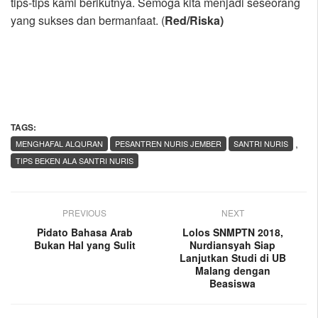
tips-tips kami berikutnya. Semoga kita menjadi seseorang
yang sukses dan bermanfaat. (
Red/Riska)
TAGS:
,
MENGHAFAL ALQURAN
PESANTREN NURIS JEMBER
SANTRI NURIS
TIPS BEKEN ALA SANTRI NURIS
PREVIOUS
NEXT
Pidato Bahasa Arab
Lolos SNMPTN 2018,
Bukan Hal yang Sulit
Nurdiansyah Siap
Lanjutkan Studi di UB
Malang dengan
Beasiswa