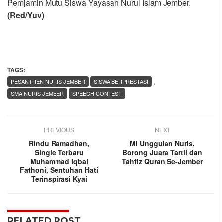
Pemjamin Mutu Siswa Yayasan Nurul Islam Jember.
(Red/Yuv)
TAGS:
,
PESANTREN NURIS JEMBER
SISWA BERPRESTASI
SMA NURIS JEMBER
SPEECH CONTEST
PREVIOUS
NEXT
Rindu Ramadhan,
MI Unggulan Nuris,
Single Terbaru
Borong Juara Tartil dan
Muhammad Iqbal
Tahfiz Quran Se-Jember
Fathoni, Sentuhan Hati
Terinspirasi Kyai
RELATED POST