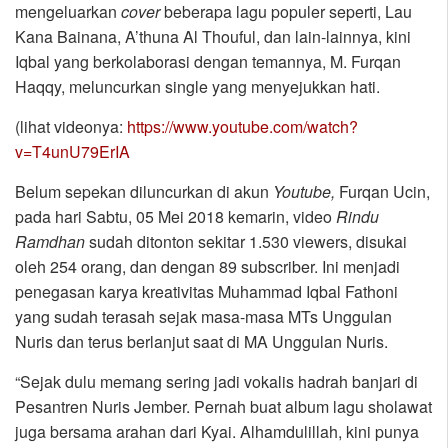
mengeluarkan
cover
beberapa lagu populer seperti, Lau
Kana Bainana, A’thuna Al Thouful, dan lain-lainnya, kini
Iqbal yang berkolaborasi dengan temannya, M. Furqan
Haqqy, meluncurkan single yang menyejukkan hati.
(lihat videonya:
https://www.youtube.com/watch?
v=T4unU79ErIA
Belum sepekan diluncurkan di akun
Youtube,
Furqan Ucin,
pada hari Sabtu, 05 Mei 2018 kemarin, video
Rindu
Ramdhan
sudah ditonton sekitar 1.530 viewers, disukai
oleh 254 orang, dan dengan 89 subscriber. Ini menjadi
penegasan karya kreativitas Muhammad Iqbal Fathoni
yang sudah terasah sejak masa-masa MTs Unggulan
Nuris dan terus berlanjut saat di MA Unggulan Nuris.
“Sejak dulu memang sering jadi vokalis hadrah banjari di
Pesantren Nuris Jember. Pernah buat album lagu sholawat
juga bersama arahan dari Kyai. Alhamdulillah, kini punya