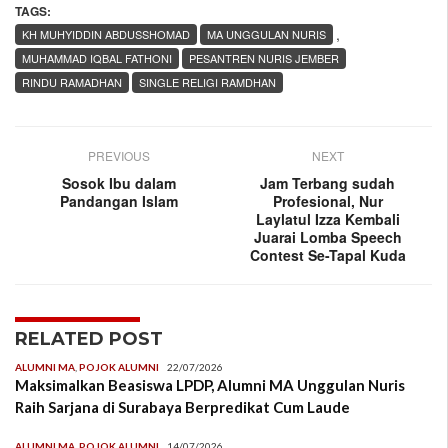
TAGS:
,
KH MUHYIDDIN ABDUSSHOMAD
MA UNGGULAN NURIS
MUHAMMAD IQBAL FATHONI
PESANTREN NURIS JEMBER
RINDU RAMADHAN
SINGLE RELIGI RAMDHAN
PREVIOUS
NEXT
Sosok Ibu dalam
Jam Terbang sudah
Pandangan Islam
Profesional, Nur
Laylatul Izza Kembali
Juarai Lomba Speech
Contest Se-Tapal Kuda
RELATED POST
ALUMNI MA
,
POJOK ALUMNI
22/07/2026
Maksimalkan Beasiswa LPDP, Alumni MA Unggulan Nuris
Raih Sarjana di Surabaya Berpredikat Cum Laude
ALUMNI MA
,
POJOK ALUMNI
14/07/2026