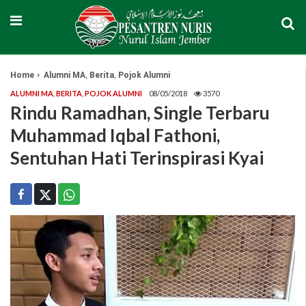
,
,
Home
Alumni MA
Berita
Pojok Alumni
ALUMNI MA
,
BERITA
,
POJOK ALUMNI
08/05/2018
3570
Rindu Ramadhan, Single Terbaru
Muhammad Iqbal Fathoni,
Sentuhan Hati Terinspirasi Kyai