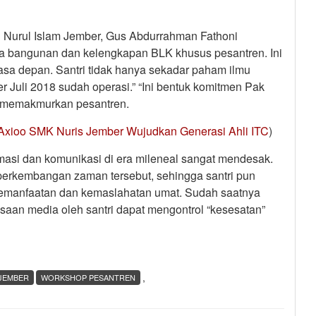
Nurul Islam Jember, Gus Abdurrahman Fathoni
ya bangunan dan kelengkapan BLK khusus pesantren. Ini
sa depan. Santri tidak hanya sekadar paham ilmu
er Juli 2018 sudah operasi.” “Ini bentuk komitmen Pak
n memakmurkan pesantren.
s Axioo SMK Nuris Jember Wujudkan Generasi Ahli ITC
)
masi dan komunikasi di era mileneal sangat mendesak.
a perkembangan zaman tersebut, sehingga santri pun
 kemanfaatan dan kemaslahatan umat. Sudah saatnya
aan media oleh santri dapat mengontrol “kesesatan”
,
 JEMBER
WORKSHOP PESANTREN