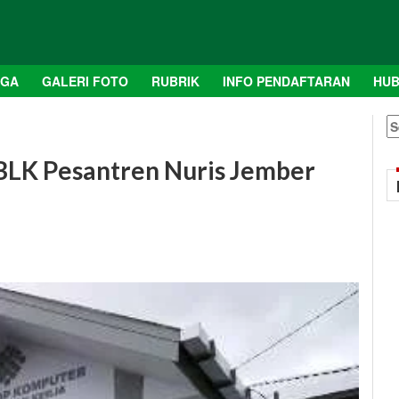
AGA
GALERI FOTO
RUBRIK
INFO PENDAFTARAN
HUB
S
fo
 BLK Pesantren Nuris Jember