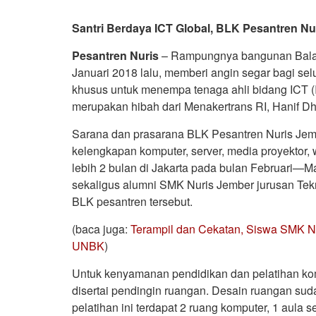
Santri Berdaya ICT Global, BLK Pesantren Nur
Pesantren Nuris
– Rampungnya bangunan Balai 
Januari 2018 lalu, memberi angin segar bagi sel
khusus untuk menempa tenaga ahli bidang ICT (
merupakan hibah dari Menakertrans RI, Hanif Dha
Sarana dan prasarana BLK Pesantren Nuris Jembe
kelengkapan komputer, server, media proyektor, w
lebih 2 bulan di Jakarta pada bulan Februari—Ma
sekaligus alumni SMK Nuris Jember jurusan Tekni
BLK pesantren tersebut.
(baca juga:
Terampil dan Cekatan, Siswa SMK N
UNBK
)
Untuk kenyamanan pendidikan dan pelatihan ko
disertai pendingin ruangan. Desain ruangan sud
pelatihan ini terdapat 2 ruang komputer, 1 aula