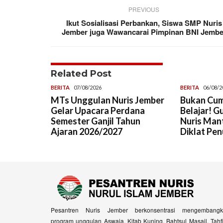
PREVIOUS
Ikut Sosialisasi Perbankan, Siswa SMP Nuris
Jember juga Wawancarai Pimpinan BNI Jembe
Related Post
BERITA
07/08/2026
BERITA
06/08/2
MTs Unggulan Nuris Jember
Bukan Cum
Gelar Upacara Perdana
Belajar! G
Semester Ganjil Tahun
Nuris Man
Ajaran 2026/2027
Diklat Pen
Pesantren Nuris Jember berkonsentrasi mengembangk
program unggulan Aswaja, Kitab Kuning, Bahtsul Masail, Tahf