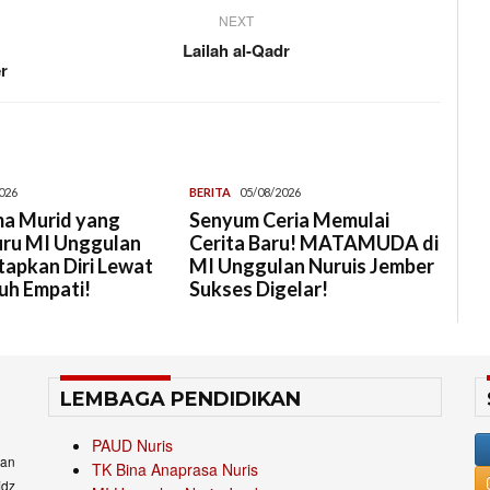
NEXT
Lailah al-Qadr
r
026
BERITA
05/08/2026
a Murid yang
Senyum Ceria Memulai
uru MI Unggulan
Cerita Baru! MATAMUDA di
tapkan Diri Lewat
MI Unggulan Nuruis Jember
uh Empati!
Sukses Digelar!
LEMBAGA PENDIDIKAN
PAUD Nuris
an
TK Bina Anaprasa Nuris
idz