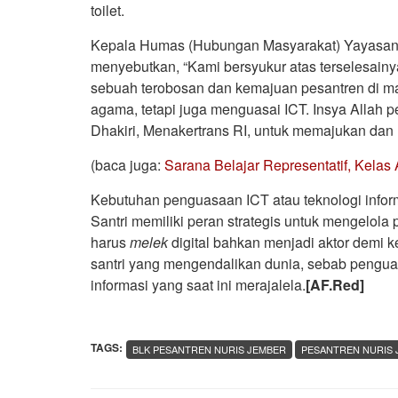
toilet.
Kepala Humas (Hubungan Masyarakat) Yayasan 
menyebutkan, “Kami bersyukur atas terselesain
sebuah terobosan dan kemajuan pesantren di ma
agama, tetapi juga menguasai ICT. Insya Allah p
Dhakiri, Menakertrans RI, untuk memajukan da
(baca juga:
Sarana Belajar Representatif, Kela
Kebutuhan penguasaan ICT atau teknologi infor
Santri memiliki peran strategis untuk mengelol
harus
melek
digital bahkan menjadi aktor demi
santri yang mengendalikan dunia, sebab penguas
informasi yang saat ini merajalela.
[AF.Red]
TAGS:
BLK PESANTREN NURIS JEMBER
PESANTREN NURIS