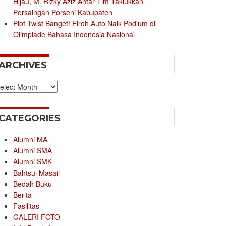
Hijau, M. Rizky Aziz Antar Tim Taklukkan
Persaingan Porseni Kabupaten
Plot Twist Banget! Firoh Auto Naik Podium di
Olimpiade Bahasa Indonesia Nasional
ARCHIVES
chives
CATEGORIES
Alumni MA
Alumni SMA
Alumni SMK
Bahtsul Masail
Bedah Buku
Berita
Fasilitas
GALERI FOTO