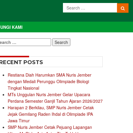
UNGI KAMI
earch
r:
RECENT POSTS
Restiana Diah Harumkan SMA Nuris Jember
dengan Medali Perunggu Olimpiade Biologi
Tingkat Nasional
MTs Unggulan Nuris Jember Gelar Upacara
Perdana Semester Ganjil Tahun Ajaran 2026/2027
Harapan 2 Berkilau, SMP Nuris Jember Cetak
Jejak Gemilang Raden Ihdal di Olimpiade IPA
Jawa Timur
SMP Nuris Jember Cetak Pejuang Lapangan