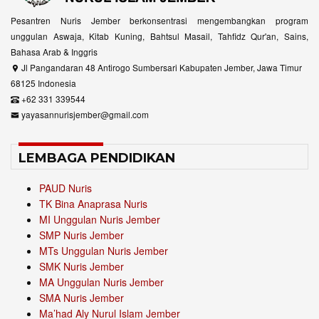
Pesantren Nuris Jember berkonsentrasi mengembangkan program
unggulan Aswaja, Kitab Kuning, Bahtsul Masail, Tahfidz Qur'an, Sains,
Bahasa Arab & Inggris
Jl Pangandaran 48 Antirogo Sumbersari Kabupaten Jember, Jawa Timur
68125 Indonesia
+62 331 339544
yayasannurisjember@gmail.com
LEMBAGA PENDIDIKAN
PAUD Nuris
TK Bina Anaprasa Nuris
MI Unggulan Nuris Jember
SMP Nuris Jember
MTs Unggulan Nuris Jember
SMK Nuris Jember
MA Unggulan Nuris Jember
SMA Nuris Jember
Ma’had Aly Nurul Islam Jember