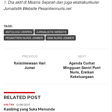
1. Dia aktif di Msains Sejarah dan juga ekstrakurikuler
Jurnalistik Website Pesantrennuris.net
TAGS:
,
ANTOLOGI CERPEN
JURNALISTIK WEBSITE
PESANTREN NURIS JEMBER
SMA NURIS JEMBER
PREVIOUS
NEXT
Keistimewaan Hari
Agenda Curhat
Jumat
Mingguan Santri Putri
Nuris, Eratkan
Kekeluargaan
RELATED POST
SASTRA
12/08/2025
Kambing yang Suka Menunda