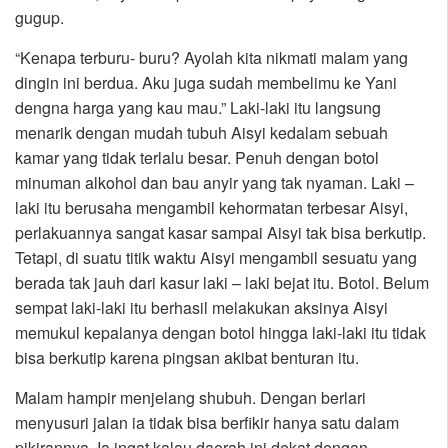
gugup.
“Kenapa terburu- buru? Ayolah kita nikmati malam yang
dingin ini berdua. Aku juga sudah membelimu ke Yani
dengna harga yang kau mau.” Laki-laki itu langsung
menarik dengan mudah tubuh Aisyi kedalam sebuah
kamar yang tidak terlalu besar. Penuh dengan botol
minuman alkohol dan bau anyir yang tak nyaman. Laki –
laki itu berusaha mengambil kehormatan terbesar Aisyi,
perlakuannya sangat kasar sampai Aisyi tak bisa berkutip.
Tetapi, di suatu titik waktu Aisyi mengambil sesuatu yang
berada tak jauh dari kasur laki – laki bejat itu. Botol. Belum
sempat laki-laki itu berhasil melakukan aksinya Aisyi
memukul kepalanya dengan botol hingga laki-laki itu tidak
bisa berkutip karena pingsan akibat benturan itu.
Malam hampir menjelang shubuh. Dengan berlari
menyusuri jalan ia tidak bisa berfikir hanya satu dalam
pikirannya. Ia ingat kalau daerah ini dekat dengan