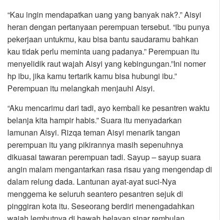
“Kau ingin mendapatkan uang yang banyak nak?.” Aisyi
heran dengan pertanyaan perempuan tersebut. “ibu punya
pekerjaan untukmu, kau bisa bantu saudaramu bahkan
kau tidak perlu meminta uang padanya.” Perempuan itu
menyelidik raut wajah Aisyi yang kebingungan.”Ini nomer
hp ibu, jika kamu tertarik kamu bisa hubungi ibu.”
Perempuan itu melangkah menjauhi Aisyi.
“Aku mencarimu dari tadi, ayo kembali ke pesantren waktu
belanja kita hampir habis.” Suara itu menyadarkan
lamunan Aisyi. Rizqa teman Aisyi menarik tangan
perempuan itu yang pikirannya masih sepenuhnya
dikuasai tawaran perempuan tadi. Sayup – sayup suara
angin malam mengantarkan rasa risau yang mengendap di
dalam relung dada. Lantunan ayat-ayat suci-Nya
menggema ke seluruh seantero pesantren sejuk di
pinggiran kota itu. Seseorang berdiri menengadahkan
wajah lembutnya di bawah helayan sinar rembulan.