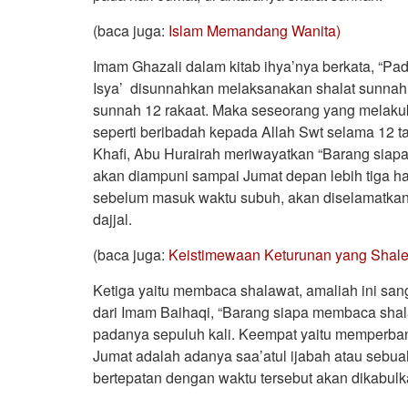
(baca juga:
Islam Memandang Wanita)
Imam Ghazali dalam kitab ihya’nya berkata, “Pa
Isya’ disunnahkan melaksanakan shalat sunnah
sunnah 12 rakaat. Maka seseorang yang melaku
seperti beribadah kepada Allah Swt selama 12 t
Khafi, Abu Hurairah meriwayatkan “Barang siap
akan diampuni sampai Jumat depan lebih tiga ha
sebelum masuk waktu subuh, akan diselamatkan da
dajjal.
(baca juga:
Keistimewaan Keturunan yang Shale
Ketiga yaitu membaca shalawat, amaliah ini sa
dari Imam Baihaqi, “Barang siapa membaca shal
padanya sepuluh kali. Keempat yaitu memperbany
Jumat adalah adanya saa’atul ijabah atau sebu
bertepatan dengan waktu tersebut akan dikabulk