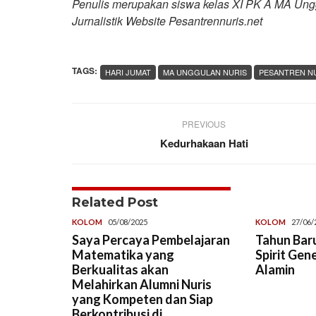
Penulis merupakan siswa kelas XI PK A MA Unggu
Jurnalistik Website Pesantrennuris.net
TAGS:
HARI JUMAT
MA UNGGULAN NURIS
PESANTREN N
PREVIOUS
Kedurhakaan Hati
Related Post
KOLOM
05/08/2025
KOLOM
27/06/
Saya Percaya Pembelajaran
Tahun Baru
Matematika yang
Spirit Gen
Berkualitas akan
Alamin
Melahirkan Alumni Nuris
yang Kompeten dan Siap
Berkontribusi di