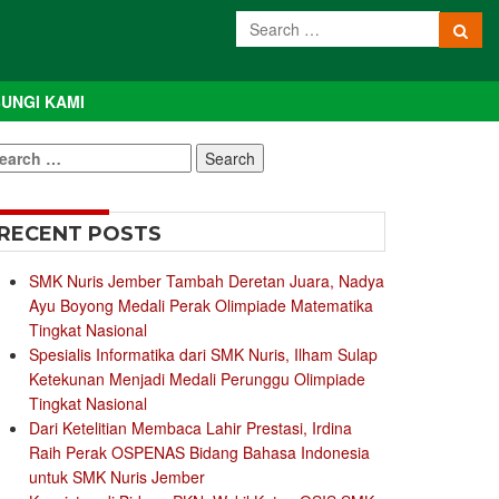
UNGI KAMI
earch
r:
RECENT POSTS
SMK Nuris Jember Tambah Deretan Juara, Nadya
Ayu Boyong Medali Perak Olimpiade Matematika
Tingkat Nasional
Spesialis Informatika dari SMK Nuris, Ilham Sulap
Ketekunan Menjadi Medali Perunggu Olimpiade
Tingkat Nasional
Dari Ketelitian Membaca Lahir Prestasi, Irdina
Raih Perak OSPENAS Bidang Bahasa Indonesia
untuk SMK Nuris Jember