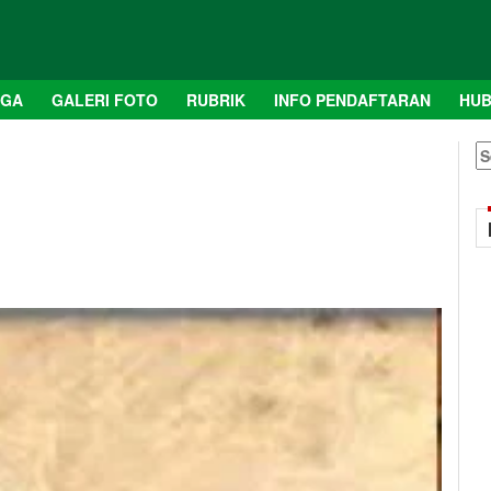
AGA
GALERI FOTO
RUBRIK
INFO PENDAFTARAN
HUB
S
fo