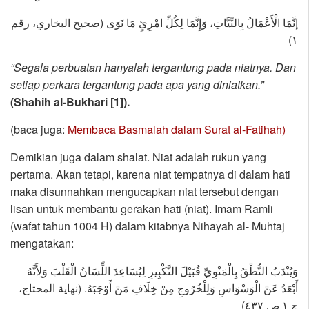
إنَّمَا الْأَعْمَالُ بِالنِّيَّاتِ، وَإِنَّمَا لِكُلِّ امْرِئٍ مَا نَوَى (صحيح البخاري، رقم
١)
“Segala perbuatan hanyalah tergantung pada niatnya. Dan
setiap perkara tergantung pada apa yang diniatkan.”
(Shahih al-Bukhari [1]).
(baca juga:
Membaca Basmalah dalam Surat al-Fatihah)
Demikian juga dalam shalat. Niat adalah rukun yang
pertama. Akan tetapi, karena niat tempatnya di dalam hati
maka disunnahkan mengucapkan niat tersebut dengan
lisan untuk membantu gerakan hati (niat). Imam Ramli
(wafat tahun 1004 H) dalam kitabnya Nihayah al- Muhtaj
mengatakan:
وَيُنْدَبُ النُّطْقُ بِالْمَنْوِيِّ قُبَيْلَ التَّكْبِيرِ لِيُسَاعِدَ اللِّسَانُ الْقَلْبَ وَلِأَنَّهُ
أَبْعَدُ عَنْ الْوَسْوَاسِ وَلِلْخُرُوجِ مِنْ خِلَافِ مَنْ أَوْجَبَهُ. (نهاية المحتاج،
ج ١ ص ٤٣٧)