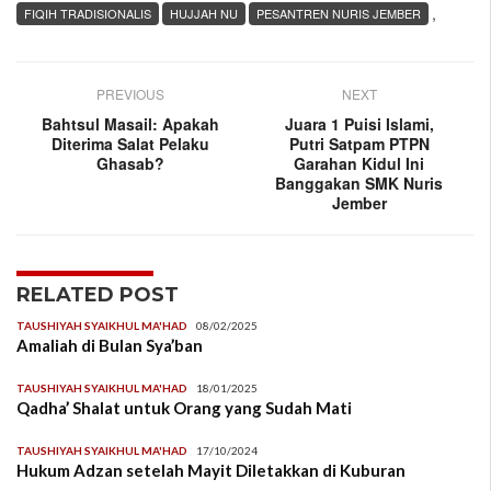
,
FIQIH TRADISIONALIS
HUJJAH NU
PESANTREN NURIS JEMBER
PREVIOUS
NEXT
Bahtsul Masail: Apakah
Juara 1 Puisi Islami,
Diterima Salat Pelaku
Putri Satpam PTPN
Ghasab?
Garahan Kidul Ini
Banggakan SMK Nuris
Jember
RELATED POST
TAUSHIYAH SYAIKHUL MA'HAD
08/02/2025
Amaliah di Bulan Sya’ban
TAUSHIYAH SYAIKHUL MA'HAD
18/01/2025
Qadha’ Shalat untuk Orang yang Sudah Mati
TAUSHIYAH SYAIKHUL MA'HAD
17/10/2024
Hukum Adzan setelah Mayit Diletakkan di Kuburan