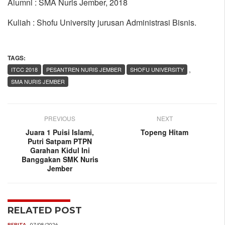
Alumni : SMA Nuris Jember, 2018
Kuliah : Shofu University jurusan Administrasi Bisnis.
TAGS:
,
ITCC 2018
PESANTREN NURIS JEMBER
SHOFU UNIVERSITY
SMA NURIS JEMBER
PREVIOUS
NEXT
Juara 1 Puisi Islami,
Topeng Hitam
Putri Satpam PTPN
Garahan Kidul Ini
Banggakan SMK Nuris
Jember
RELATED POST
BERITA
07/08/2026