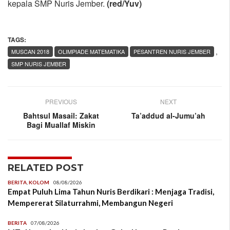
kepala SMP Nuris Jember.
(red/Yuv)
TAGS:
,
MUSCAN 2018
OLIMPIADE MATEMATIKA
PESANTREN NURIS JEMBER
SMP NURIS JEMBER
PREVIOUS
NEXT
Bahtsul Masail: Zakat
Ta’addud al-Jumu’ah
Bagi Muallaf Miskin
RELATED POST
BERITA
,
KOLOM
08/08/2026
Empat Puluh Lima Tahun Nuris Berdikari : Menjaga Tradisi,
Mempererat Silaturrahmi, Membangun Negeri
BERITA
07/08/2026