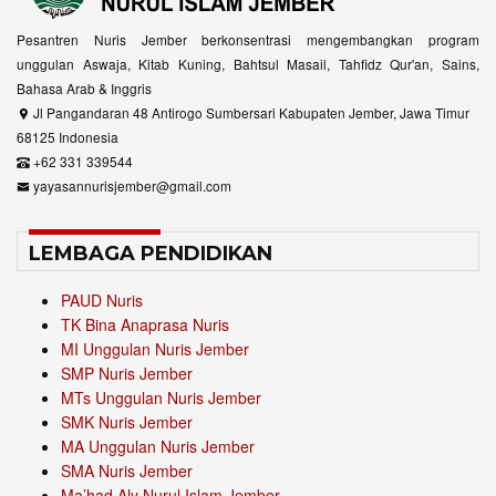
Pesantren Nuris Jember berkonsentrasi mengembangkan program
unggulan Aswaja, Kitab Kuning, Bahtsul Masail, Tahfidz Qur'an, Sains,
Bahasa Arab & Inggris
Jl Pangandaran 48 Antirogo Sumbersari Kabupaten Jember, Jawa Timur
68125 Indonesia
+62 331 339544
yayasannurisjember@gmail.com
LEMBAGA PENDIDIKAN
PAUD Nuris
TK Bina Anaprasa Nuris
MI Unggulan Nuris Jember
SMP Nuris Jember
MTs Unggulan Nuris Jember
SMK Nuris Jember
MA Unggulan Nuris Jember
SMA Nuris Jember
Ma’had Aly Nurul Islam Jember