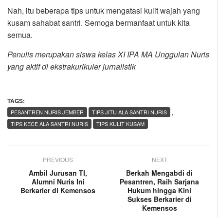
Nah, itu beberapa tips untuk mengatasi kulit wajah yang
kusam sahabat santri. Semoga bermanfaat untuk kita
semua.
Penulis merupakan siswa kelas XI IPA MA Unggulan Nuris
yang aktif di ekstrakurikuler jurnalistik
TAGS:
,
PESANTREN NURIS JEMBER
TIPS JITU ALA SANTRI NURIS
TIPS KECE ALA SANTRI NURIS
TIPS KULIT KUSAM
PREVIOUS
NEXT
Ambil Jurusan TI,
Berkah Mengabdi di
Alumni Nuris Ini
Pesantren, Raih Sarjana
Berkarier di Kemensos
Hukum hingga Kini
Sukses Berkarier di
Kemensos