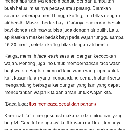
mencampurkannya terlebih dahulu dengan tumbukan
buah halus, misalnya pepaya atau pisang. Diamkan
selama beberapa menit hingga kering, lalu bilas dengan
air bersih. Masker bedak bayi. Caranya campuran bedak
bayi dengan air mawar, bisa juga dengan air putih. Lalu,
aplikasikan masker bedak bayi pada wajah tunggu sampai
15-20 menit, setelah kering bilas dengan air bersih.
Ketiga, memilih
face wash
sesuian dengan kecocokan
wajah. Penting juga lho untuk memperhatikan face wash
bagi wajah. Bagian mencari face wash yang tepat untuk
kulit kusam ialah yang mengandung pemutih alami serta
mengandung berbagai kandungan yang lain yang dapat
mencerahkan wajah kita dan aman untuk wajah kita.
(Baca juga:
tips membaca cepat dan paham)
Keempat, rajin mengosumsi makanan dan minuman yang
bergizi. Cara ini mengatasi kulit kusam dari luar, tentunya
pun harus diseimbangi dengan mengosumsi makanan dan