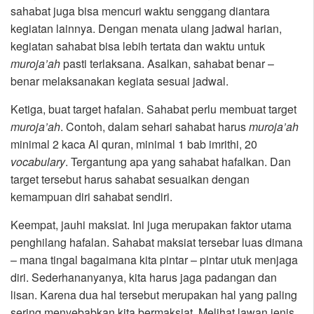
sahabat juga bisa mencuri waktu senggang diantara
kegiatan lainnya. Dengan menata ulang jadwal harian,
kegiatan sahabat bisa lebih tertata dan waktu untuk
muroja’ah
pasti terlaksana. Asalkan, sahabat benar –
benar melaksanakan kegiata sesuai jadwal.
Ketiga, buat target hafalan. Sahabat perlu membuat target
muroja’ah
. Contoh, dalam sehari sahabat harus
muroja’ah
minimal 2 kaca Al quran, minimal 1 bab imrithi, 20
vocabulary
. Tergantung apa yang sahabat hafalkan. Dan
target tersebut harus sahabat sesuaikan dengan
kemampuan diri sahabat sendiri.
Keempat, jauhi maksiat. Ini juga merupakan faktor utama
penghilang hafalan. Sahabat maksiat tersebar luas dimana
– mana tingal bagaimana kita pintar – pintar utuk menjaga
diri. Sederhananyanya, kita harus jaga padangan dan
lisan. Karena dua hal tersebut merupakan hal yang paling
sering menyebabkan kita bermaksiat. Melihat lawan jenis