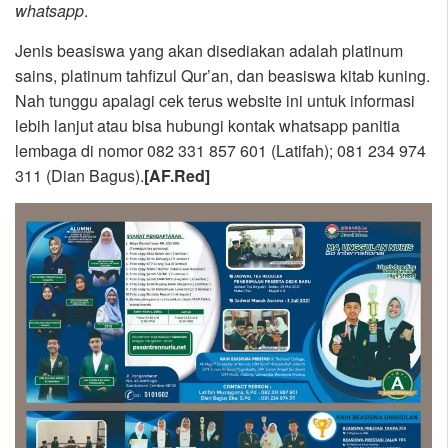
whatsapp
.
Jenis beasiswa yang akan disediakan adalah platinum
sains, platinum tahfizul Qur’an, dan beasiswa kitab kuning.
Nah tunggu apalagi cek terus website ini untuk informasi
lebih lanjut atau bisa hubungi kontak whatsapp panitia
lembaga di nomor 082 331 857 601 (Latifah); 081 234 974
311 (Dian Bagus).
[AF.Red]