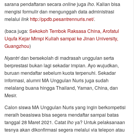
sarana pendaftaran secara
online
juga
lho
. Kalian bisa
mengisi formulir dan mengunggah data administrasi
melalui
link
http://ppdb.pesantrennuris.net/
.
(baca juga:
Sekokoh Tembok Raksasa China, Arofatul
Uqufa Kejar Mimpi Kuliah sampai ke Jinan University,
Guangzhou
)
Nyantri
dan bersekolah di madrasah unggulan serta
berprestasi bukan lagi sekadar impian. Ayo wujudkan,
buruan mendaftar sebelum kuota terpenuhi. Sekadar
informasi, alumni MA Unggulan Nuris juga sudah
melalang buana hingga Thailand, Yaman, China, dan
Mesir.
Calon siswa MA Unggulan Nuris yang ingin berkompetisi
meraih beasiswa bisa segera mendaftar sampai batas
tanggal 28 Maret 2021. Catat
lho
ya? Untuk pelaksanaan
tesnya akan dikonfirmasi segera melalui via telepon atau