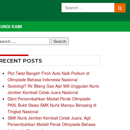
UNGI KAMI
earch
r:
RECENT POSTS
Plot Twist Banget! Firoh Auto Naik Podium di
Olimpiade Bahasa Indonesia Nasional
Sosiologi? Rir Bilang Gas Aja! MA Unggulan Nuris
Jember Kembali Cetak Juara Nasional
Djimi Persembahkan Medali Perak Olimpiade
PKN, Bukti Siswa SMK Nuris Mampu Bersaing di
Tingkat Nasional
SMK Nuris Jember Kembali Cetak Juara, Agil
Persembahkan Medali Perak Olimpiade Bahasa