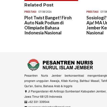
Related Post
PRESTASI
07/08/2026
PRESTASI
07/08
Plot Twist Banget! Firoh
Sosiologi?
Auto Naik Podium di
Aja! MA U
Olimpiade Bahasa
Jember Ke
Indonesia Nasional
Nasional
Pesantren Nuris Jember berkonsentrasi mengembangk
program unggulan Aswaja, Kitab Kuning, Bahtsul Masail, Tahf
Qur'an, Sains, Bahasa Arab & Inggris
Jl Pangandaran 48 Antirogo Sumbersari Kabupaten Jember,
Jawa Timur 68125 Indonesia
+62 331 339544
yayasannurisjember@gmail.com