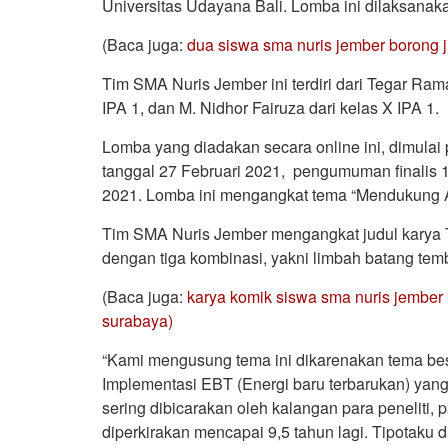
Universitas Udayana Bali. Lomba ini dilaksanaka
(Baca juga:
dua siswa sma nuris jember borong j
Tim SMA Nuris Jember ini terdiri dari Tegar Ramad
IPA 1, dan M. Nidhor Fairuza dari kelas X IPA 1.
Lomba yang diadakan secara online ini, dimulai
tanggal 27 Februari 2021, pengumuman finalis 10
2021. Lomba ini mengangkat tema “Mendukung A
Tim SMA Nuris Jember mengangkat judul karya Ti
dengan tiga kombinasi, yakni limbah batang temb
(Baca juga:
karya komik siswa sma nuris jember kr
surabaya)
“Kami mengusung tema ini dikarenakan tema bes
Implementasi EBT (Energi baru terbarukan) yan
sering dibicarakan oleh kalangan para peneliti
diperkirakan mencapai 9,5 tahun lagi. Tipotak