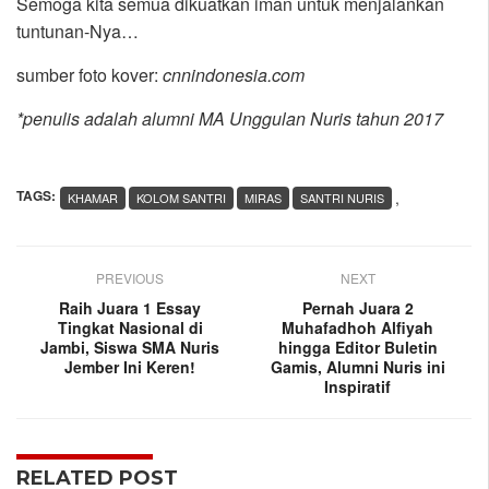
Semoga kita semua dikuatkan iman untuk menjalankan
tuntunan-Nya…
sumber foto kover:
cnnindonesia.com
*penulis adalah alumni MA Unggulan Nuris tahun 2017
TAGS:
,
KHAMAR
KOLOM SANTRI
MIRAS
SANTRI NURIS
PREVIOUS
NEXT
Raih Juara 1 Essay
Pernah Juara 2
Tingkat Nasional di
Muhafadhoh Alfiyah
Jambi, Siswa SMA Nuris
hingga Editor Buletin
Jember Ini Keren!
Gamis, Alumni Nuris ini
Inspiratif
RELATED POST