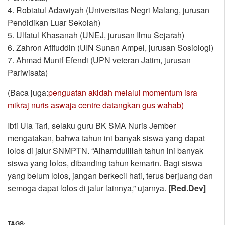
4. Robiatul Adawiyah (Universitas Negri Malang, jurusan
Pendidikan Luar Sekolah)
5. Ulfatul Khasanah (UNEJ, jurusan Ilmu Sejarah)
6. Zahron Afifuddin (UIN Sunan Ampel, jurusan Sosiologi)
7. Ahmad Munif Efendi (UPN veteran Jatim, jurusan
Pariwisata)
(Baca juga:
penguatan akidah melalui momentum isra
mikraj nuris aswaja centre datangkan gus wahab)
Ibti Ula Tari, selaku guru BK SMA Nuris Jember
mengatakan, bahwa tahun ini banyak siswa yang dapat
lolos di jalur SNMPTN. “Alhamdulillah tahun ini banyak
siswa yang lolos, dibanding tahun kemarin. Bagi siswa
yang belum lolos, jangan berkecil hati, terus berjuang dan
semoga dapat lolos di jalur lainnya,” ujarnya.
[Red.Dev]
TAGS: