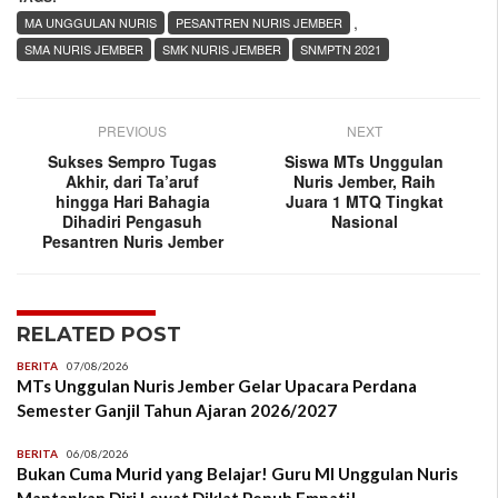
,
MA UNGGULAN NURIS
PESANTREN NURIS JEMBER
SMA NURIS JEMBER
SMK NURIS JEMBER
SNMPTN 2021
PREVIOUS
NEXT
Sukses Sempro Tugas
Siswa MTs Unggulan
Akhir, dari Ta’aruf
Nuris Jember, Raih
hingga Hari Bahagia
Juara 1 MTQ Tingkat
Dihadiri Pengasuh
Nasional
Pesantren Nuris Jember
RELATED POST
BERITA
07/08/2026
MTs Unggulan Nuris Jember Gelar Upacara Perdana
Semester Ganjil Tahun Ajaran 2026/2027
BERITA
06/08/2026
Bukan Cuma Murid yang Belajar! Guru MI Unggulan Nuris