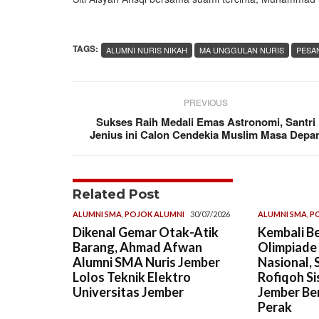
TAGS:
ALUMNI NURIS NIKAH
MA UNGGULAN NURIS
PESA
PREVIOUS
Sukses Raih Medali Emas Astronomi, Santri
Jenius ini Calon Cendekia Muslim Masa Depa
Related Post
ALUMNI SMA
,
POJOK ALUMNI
30/07/2026
ALUMNI SMA
,
P
Dikenal Gemar Otak-Atik
Kembali Be
Barang, Ahmad Afwan
Olimpiade
Alumni SMA Nuris Jember
Nasional, 
Lolos Teknik Elektro
Rofiqoh Si
Universitas Jember
Jember Ber
Perak