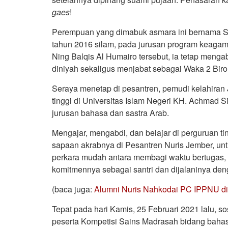
gaes
!
Perempuan yang dimabuk asmara ini bernama Sit
tahun 2016 silam, pada jurusan program keagama
Ning Balqis Al Humairo tersebut, ia tetap menga
diniyah sekaligus menjabat sebagai Waka 2 Biro
Seraya menetap di pesantren, pemudi kelahiran
tinggi di Universitas Islam Negeri KH. Achmad 
jurusan bahasa dan sastra Arab.
Mengajar, mengabdi, dan belajar di perguruan t
sapaan akrabnya di Pesantren Nuris Jember, unt
perkara mudah antara membagi waktu bertugas, m
komitmennya sebagai santri dan dijalaninya den
(baca juga:
Alumni Nuris Nahkodai PC IPPNU di
Tepat pada hari Kamis, 25 Februari 2021 lalu, 
peserta Kompetisi Sains Madrasah bidang bahasa