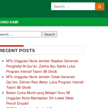
UNGI KAMI
earch
r:
RECENT POSTS
MTs Unggulan Nuris Jember Siapkan Generasi
Penghafal Al-Qur’an, Zahira Ayu Sabila Lulus
Program Intensif Tasmi’ Bil Ghoib
MTs Unggulan Nuris Jember Cetak Generasi
Qur’ani, Zahran Ravi Akbar Lulus Program Intensif
Tasmi’ Bil Ghoib
Bukan Cuma Murid yang Belajar! Guru MI
Unggulan Nuris Mantapkan Diri Lewat Diklat
Penuh Empati!