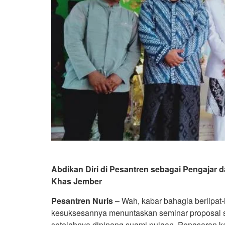
Abdikan Diri di Pesantren sebagai Pengajar d
Khas Jember
Pesantren Nuris
– Wah, kabar bahagia berlipat-l
kesuksesannya menuntaskan seminar proposal ski
setelahnya dipinang suami pujaan. Penasaran k