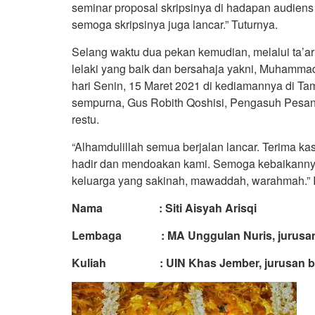
seminar proposal skripsinya di hadapan audiens
semoga skripsinya juga lancar.” Tuturnya.
Selang waktu dua pekan kemudian, melalui ta’ar
lelaki yang baik dan bersahaja yakni, Muhamma
hari Senin, 15 Maret 2021 di kediamannya di Ta
sempurna, Gus Robith Qoshisi, Pengasuh Pesantr
restu.
“Alhamdulillah semua berjalan lancar. Terima ka
hadir dan mendoakan kami. Semoga kebaikannya
keluarga yang sakinah, mawaddah, warahmah.”
Nama : Siti Aisyah Arisqi
Lembaga : MA Unggulan Nuris, jurusan 
Kuliah : UIN Khas Jember, jurusan bah