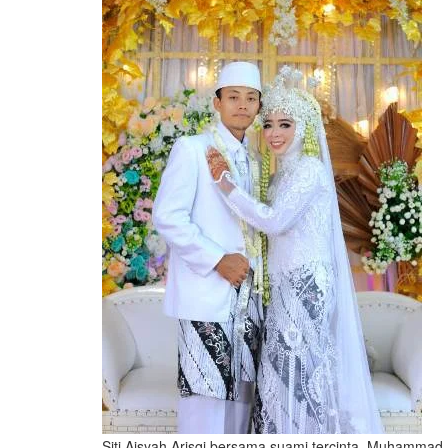
Siti Aisyah Arisqi bersama suami tercinta, Muhammad 