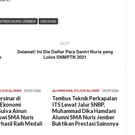
,
NTREN NURIS JEMBER
UIN KHAS
NEXT
Selamat! Ini Dia Daftar Para Santri Nuris yang
n
Lolos SNMPTN 2021
OJOK ALUMNI
29/07/2026
ALUMNI SMA
,
POJOK ALUMNI
29/07/2026
rsinar di
Tembus Teknik Perkapalan
 Ekonomi
ITS Lewat Jalur SNBP,
Sulva Ainun
Muhammad Dika Hamdani
swi SMA Nuris
Alumni SMA Nuris Jember
hasil Raih Medali
Buktikan Prestasi Sainsnya