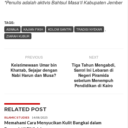
*Penulis adalah aktivis Bahtsul Masa’il Kabupaten Jember
TAGS:
,
ASWAJA
KAJIAN FIKIH
KOLOM SANTRI
TRADISI NYEKAR
ZIARAH KUBUR
PREVIOUS
NEXT
Keistimewaan Umar bin
Tiga Tahun Mengabdi,
Khattab, Sejajar dengan
Santri Ini Lebaran di
Nabi Harun dan Musa?
Negeri Piramida
sebelum Menempuh
Pendidikan di Kairo
RELATED POST
ISLAMIC STUDIES
14/08/2025
Memahami Cara Menyucikan Kulit Bangkai dalam