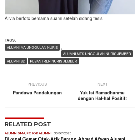
Alivia berfoto bersama suami setelah sidang tesis
TAGS:
,
ALUMNI MA UNGGULAN NURIS
ALUMNI MTS UNGGULAN NURIS JEMBER
ALUMNI S2
PESANTREN NURIS JEMBER
PREVIOUS
NEXT
Pandawa Pandalungan
Yuk Isi Ramadhanmu
dengan Hal-hal Positif!
RELATED POST
ALUMNI SMA
,
POJOK ALUMNI
30/07/2026
Dikenal Gemar Otak-Atik Barang, Ahmad Afwan Alumni