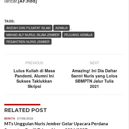
lancar.
[AF.Red]
TAGS:
,
AKIDAH DAN FILSAFAT ISLAM
ASWAJA
MAHAD ALY NURUL ISLAM JEMBER
PEJUANG ASWAJA
PESANTREN NURIS JEMBER
PREVIOUS
NEXT
Lulus Kuliah di Masa
Amazing! Ini Dia Daftar
Pandemi, Alumni Ini
Santri Nuris yang Lolos
Sukses Taklukkan
SBMPTN Jalur Tulis
Skripsi
2021
RELATED POST
BERITA
07/08/2026
MTs Unggulan Nuris Jember Gelar Upacara Perdana