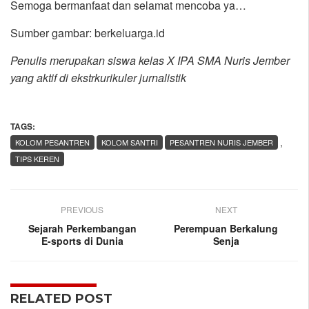
Semoga bermanfaat dan selamat mencoba ya…
Sumber gambar: berkeluarga.id
Penulis merupakan siswa kelas X IPA SMA Nuris Jember
yang aktif di ekstrkurikuler jurnalistik
TAGS:
,
KOLOM PESANTREN
KOLOM SANTRI
PESANTREN NURIS JEMBER
TIPS KEREN
PREVIOUS
NEXT
Sejarah Perkembangan
Perempuan Berkalung
E-sports di Dunia
Senja
RELATED POST