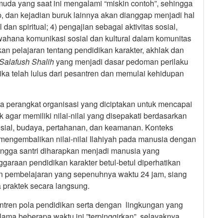
muda yang saat ini mengalami “miskin contoh”, sehingga
p, dan kejadian buruk lainnya akan dianggap menjadi hal
 dan spiritual; 4) pengajian sebagai aktivitas sosial,
i wahana komunikasi sosial dan kultural dalam komunitas
rkan pelajaran tentang pendidikan karakter, akhlak dan
Salafush Shalih
yang menjadi dasar pedoman perilaku
tika telah lulus dari pesantren dan memulai kehidupan
a perangkat organisasi yang diciptakan untuk mencapai
 agar memiliki nilai-nilai yang disepakati berdasarkan
, sosial, budaya, pertahanan, dan keamanan. Konteks
 mengembalikan nilai-nilai Ilahiyah pada manusia dengan
ingga santri diharapkan menjadi manusia yang
garaan pendidikan karakter betul-betul diperhatikan
n pembelajaran yang sepenuhnya waktu 24 jam, siang
 praktek secara langsung.
antren pola pendidikan serta dengan lingkungan yang
lama beberapa waktu ini ”terpinggirkan”, selayaknya