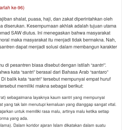
arlah ke-96)
iban shalat, puasa, haji, dan zakat diperintahkan oleh
ma diserukan. Kesempurnaan akhlak adalah tujuan utama
mmad SAW diutus. Ini menegaskan bahwa masyarakat
 moral maka masyarakat itu menjadi tidak bermakna. Nah,
esantren dapat menjadi solusi dalam membangun karakter
 di pesantren biasa disebut dengan istilah “
santri”
.
a kata “santri” berasal dari Bahasa Arab “santaro”
Di balik kata “santri” tersebut mempunyai empat huruf
f tersebut memiliki makna sebagai berikut:
aurat) sebagaimana layaknya kaum santri yang mempunyai
 yang tak lain menutupi kemaluan yang dianggap sangat vital.
iajarkan untuk memiliki rasa malu, artinya malu ketika setiap
norma yang ada.
ulama). Dalam koridor ajaran Islam dikatakan dalam suatu