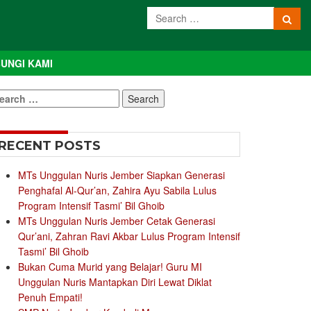
UNGI KAMI
earch
r:
RECENT POSTS
MTs Unggulan Nuris Jember Siapkan Generasi
Penghafal Al-Qur’an, Zahira Ayu Sabila Lulus
Program Intensif Tasmi’ Bil Ghoib
MTs Unggulan Nuris Jember Cetak Generasi
Qur’ani, Zahran Ravi Akbar Lulus Program Intensif
Tasmi’ Bil Ghoib
Bukan Cuma Murid yang Belajar! Guru MI
Unggulan Nuris Mantapkan Diri Lewat Diklat
Penuh Empati!