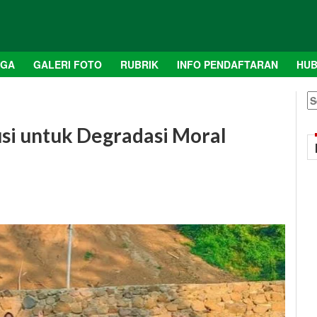
AGA
GALERI FOTO
RUBRIK
INFO PENDAFTARAN
HUB
S
fo
usi untuk Degradasi Moral