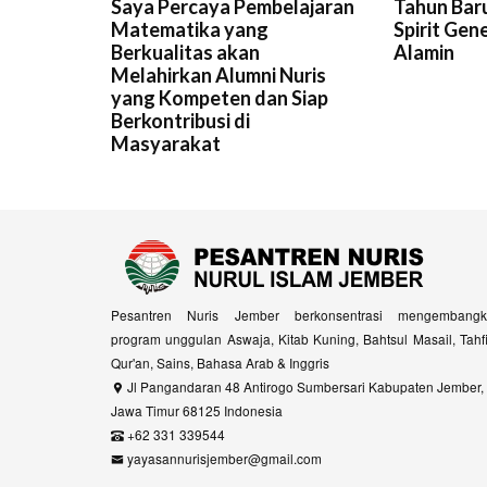
Saya Percaya Pembelajaran
Tahun Baru
Matematika yang
Spirit Gen
Berkualitas akan
Alamin
Melahirkan Alumni Nuris
yang Kompeten dan Siap
Berkontribusi di
Masyarakat
Pesantren Nuris Jember berkonsentrasi mengembangk
program unggulan Aswaja, Kitab Kuning, Bahtsul Masail, Tahf
Qur'an, Sains, Bahasa Arab & Inggris
Jl Pangandaran 48 Antirogo Sumbersari Kabupaten Jember,
Jawa Timur 68125 Indonesia
+62 331 339544
yayasannurisjember@gmail.com