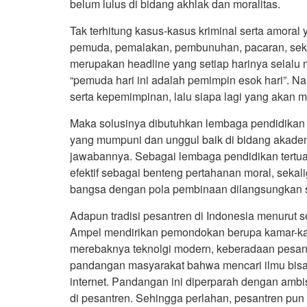
belum lulus di bidang akhlak dan moralitas.
Tak terhitung kasus-kasus kriminal serta amoral
pemuda, pemalakan, pembunuhan, pacaran, seks 
merupakan headline yang setiap harinya selalu 
“pemuda hari ini adalah pemimpin esok hari”. N
serta kepemimpinan, lalu siapa lagi yang akan
Maka solusinya dibutuhkan lembaga pendidikan
yang mumpuni dan unggul baik di bidang akademi
jawabannya. Sebagai lembaga pendidikan tertua 
efektif sebagai benteng pertahanan moral, seka
bangsa dengan pola pembinaan dilangsungkan 
Adapun tradisi pesantren di Indonesia menurut 
Ampel mendirikan pemondokan berupa kamar-kam
merebaknya teknolgi modern, keberadaan pesant
pandangan masyarakat bahwa mencari ilmu bisa d
internet. Pandangan ini diperparah dengan ambi
di pesantren. Sehingga perlahan, pesantren pun 