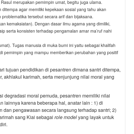
. Rasul merupakan pemimpin umat, begitu juga ulama.
n ditempa agar memiliki kepekaan sosial yang tahu akan
roblematika tersebut secara arif dan bijaksana.
kan kemaksiatan). Dengan dasar ilmu agama yang dimiliki,
p serta konsisten terhadap pengamalan amar ma’ruf nahi
mat). Tugas manusia di muka bumi ini yaitu sebagai khalifah
jadi pemimpin yang mampu memberikan perubahan yang positif
 tujuan pendidikan di pesantren dimana santri ditempa,
, akhlakul karimah, serta menjunjung nilai moral yang
i degradasi moral pemuda, pesantren memiliki nilai
ainnya karena beberapa hal, anatar lain : 1) di
n dan pengawasan secara langsung terhadap santri; 2)
 karimah sang Kiai sebagai
role model
yang layak untuk
iri.