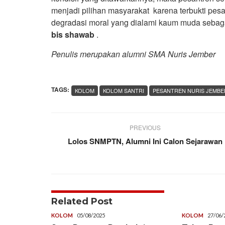
menjadi pilihan masyarakat karena terbukti pes
degradasi moral yang dialami kaum muda sebag
bis shawab
.
Penulis merupakan alumni SMA Nuris Jember
TAGS:
KOLOM
KOLOM SANTRI
PESANTREN NURIS JEMBE
PREVIOUS
Lolos SNMPTN, Alumni Ini Calon Sejarawan
Related Post
KOLOM
05/08/2025
KOLOM
27/06/