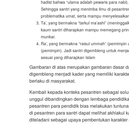
hadist bahwa “ulama adalah pewaris para nabi)
Sehingga santri yang menimba ilmu di pesantre
problematika umat, serta mampu menyelesaikan p
Ta’, yang bermakna “tarkul ma’ashi” (meninggal
kaum santri diharapkan mampu memegang prinsi
munkar.
Ra’, yang bermakna “raisul ummah” (pemimpin u
(pemimpin). Jadi santri digembleng untuk men
sesuai yang diharapkan Islam
Gambaran di atas merupakan gambaran dasar dari
digembleng menjadi kader yang memiliki karakter
berlaku di masyarakat.
Kembali kepada konteks pesantren sebagai solus
unggul dibandingkan dengan lembaga pendidikan l
pesantren para pendidik bias melakukan tuntuna
di pesantren para santri dapat melihat akhlakul
diteladani sebagai upaya pembentukan karakter d