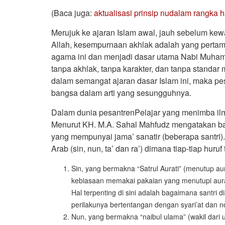
(Baca juga:
aktualisasi prinsip nudalam rangka h
Merujuk ke ajaran Islam awal, jauh sebelum kewaj
Allah, kesempurnaan akhlak adalah yang perta
agama ini dan menjadi dasar utama Nabi Muha
tanpa akhlak, tanpa karakter, dan tanpa standar
dalam semangat ajaran dasar Islam ini, maka p
bangsa dalam arti yang sesungguhnya.
Dalam dunia pesantrenPelajar yang menimba ilmu
Menurut KH. M.A. Sahal Mahfudz mengatakan bahw
yang mempunyai jama’ sanatir (beberapa santri). 
Arab (sin, nun, ta’ dan ra’) dimana tiap-tiap huru
Sin, yang bermakna “Satrul Aurati” (menutup 
kebiasaan memakai pakaian yang menutupi aurat
Hal terpenting di sini adalah bagaimana santri d
perilakunya bertentangan dengan syari’at dan 
Nun, yang bermakna “naibul ulama” (wakil dari 