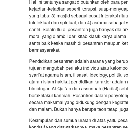
Hal ini tentunya sangat dibutuhkan oleh para pe
kejadian-kejadian seperti korupsi, suap-menyua
yang tabu; 3) masjid sebagai pusat interaksi ritual
intelektual dan spiritual; dan 4) asrama sebaga
santri. Selain itu di pesantren juga banyak diaja
moral yang diambil dari kitab klasik karya ulama
santri baik ketika masih di pesantren maupun ke
bermasyarakat.
Pendidikan pesantren adalah sarana yang berup
tujuan mengubah perilaku individu atau kelompok
syari’at agama Islam, filsasat, ideology, politik
ajaran Islam hakikat pendidikan karakter adalah
bimbingan Al-Qur’an dan assunnah (Hadist) seh
berakhlakul karimah. Pesantren dalam penyeleng
secara maksimal yang didukung dengan kegiata
dan malam. Bukan hanya berupa teori tetapi juga
Kesimpulan dari semua uraian di atas yaitu pes
kondisif yang ditawarkannya, maka pesantren se