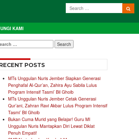
UNGI KAMI
earch
r:
RECENT POSTS
MTs Unggulan Nuris Jember Siapkan Generasi
Penghafal Al-Qur’an, Zahira Ayu Sabila Lulus
Program Intensif Tasmi’ Bil Ghoib
MTs Unggulan Nuris Jember Cetak Generasi
Qur’ani, Zahran Ravi Akbar Lulus Program Intensif
Tasmi’ Bil Ghoib
Bukan Cuma Murid yang Belajar! Guru MI
Unggulan Nuris Mantapkan Diri Lewat Diklat
Penuh Empati!