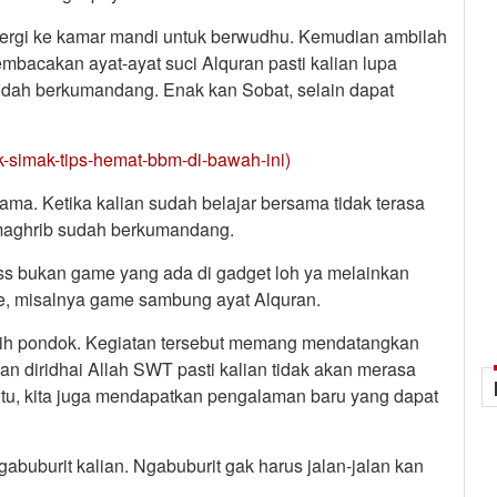
 pergi ke kamar mandi untuk berwudhu. Kemudian ambilah
bacakan ayat-ayat suci Alquran pasti kalian lupa
udah berkumandang. Enak kan Sobat, selain dapat
k-simak-tips-hemat-bbm-di-bawah-ini)
sama. Ketika kalian sudah belajar bersama tidak terasa
n maghrib sudah berkumandang.
tss bukan game yang ada di gadget loh ya melainkan
, misalnya game sambung ayat Alquran.
rsih pondok. Kegiatan tersebut memang mendatangkan
akan diridhai Allah SWT pasti kalian tidak akan merasa
itu, kita juga mendapatkan pengalaman baru yang dapat
abuburit kalian. Ngabuburit gak harus jalan-jalan kan