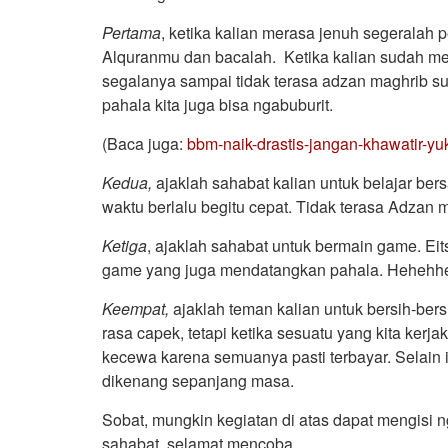
Pertama
, ketika kalian merasa jenuh segeralah
Alquranmu dan bacalah. Ketika kalian sudah mem
segalanya sampai tidak terasa adzan maghrib s
pahala kita juga bisa ngabuburit.
(Baca juga:
bbm-naik-drastis-jangan-khawatir-yu
Kedua,
ajaklah sahabat kalian untuk belajar ber
waktu berlalu begitu cepat. Tidak terasa Adza
Ketiga
, ajaklah sahabat untuk bermain game. Ei
game yang juga mendatangkan pahala. Hehehhe
Keempat,
ajaklah teman kalian untuk bersih-be
rasa capek, tetapi ketika sesuatu yang kita kerj
kecewa karena semuanya pasti terbayar. Selain 
dikenang sepanjang masa.
Sobat, mungkin kegiatan di atas dapat mengisi ng
sahabat, selamat mencoba.