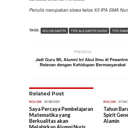
Penulis merupakan siswa kelas XII IPA SMA Nur
TAGS:
KOLOM SANTRI
TIPS ALA SANTRI NURIS
TIPS RAM
PREVIOUS
Jadi Guru MI, Alumni Ini Akui Ilmu di Pesantre
Relevan dengan Kehidupan Bermasyarakat
Related Post
KOLOM
05/08/2025
KOLOM
27/06/
Saya Percaya Pembelajaran
Tahun Baru
Matematika yang
Spirit Gen
Berkualitas akan
Alamin
Melahirkan Alumni Nuris