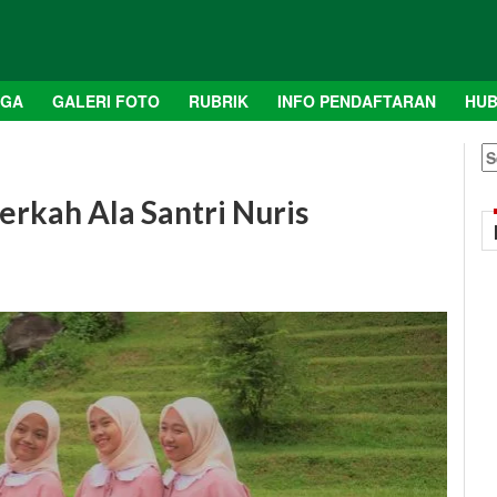
AGA
GALERI FOTO
RUBRIK
INFO PENDAFTARAN
HUB
S
fo
erkah Ala Santri Nuris