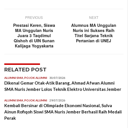
PREVIOUS
NEXT
Prestasi Keren, Siswa
Alumnus MA Unggulan
MA Unggulan Nuris
Nuris ini Sukses Raih
Juara 3 Taqdimul
Titel Sarjana Teknik
Qishoh di UIN Sunan
Pertanian di UNEJ
Kalijaga Yogyakarta
RELATED POST
ALUMNI SMA
,
POJOK ALUMNI
30/07/2026
Dikenal Gemar Otak-Atik Barang, Ahmad Afwan Alumni
SMA Nuris Jember Lolos Teknik Elektro Universitas Jember
ALUMNI SMA
,
POJOK ALUMNI
29/07/2026
Kembali Bersinar di Olimpiade Ekonomi Nasional, Sulva
Ainun Rofiqoh Siswi SMA Nuris Jember Berhasil Raih Medali
Perak