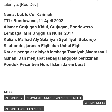
tuturnya. [Red.Dev]
Nama: Luk luk’ul Karimah
TTL: Bondowoso, 11 April 2002
Alamat: Grujugan Kidul, Grujugan, Bondowoso
Lembaga: MTs Unggulan Nuris, 2017
Kuliah: Ma’had Aly Salafiyah Syafi’iyah Sukorejo
Situbondo, jurusan Fiqih dan Ushul Fiqh
Karier: pengajar diniyah lembaga Tsaniyah,Madrasatul
Qur’an. Dan menjabat sebagai anggota peridzinan
Pondok Pesantren Nurul Islam dalem barat
TAGS:
,
ALUMNI 2017
ALUMNI MTS UNGGULAN NURIS JEMBER
ALUMNI NURIS
ALUMNI PESANTREN NURIS