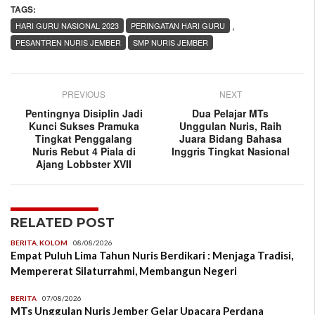
TAGS:
,
HARI GURU NASIONAL 2023
PERINGATAN HARI GURU
PESANTREN NURIS JEMBER
SMP NURIS JEMBER
PREVIOUS
NEXT
Pentingnya Disiplin Jadi
Dua Pelajar MTs
Kunci Sukses Pramuka
Unggulan Nuris, Raih
Tingkat Penggalang
Juara Bidang Bahasa
Nuris Rebut 4 Piala di
Inggris Tingkat Nasional
Ajang Lobbster XVII
RELATED POST
BERITA
,
KOLOM
08/08/2026
Empat Puluh Lima Tahun Nuris Berdikari : Menjaga Tradisi,
Mempererat Silaturrahmi, Membangun Negeri
BERITA
07/08/2026
MTs Unggulan Nuris Jember Gelar Upacara Perdana