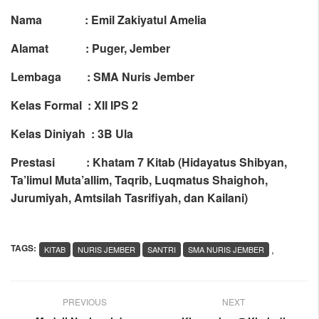
Nama : Emil Zakiyatul Amelia
Alamat : Puger, Jember
Lembaga : SMA Nuris Jember
Kelas Formal : XII IPS 2
Kelas Diniyah : 3B Ula
Prestasi : Khatam 7 Kitab (Hidayatus Shibyan,
Ta’limul Muta’allim, Taqrib, Luqmatus Shaighoh,
Jurumiyah, Amtsilah Tasrifiyah, dan Kailani)
TAGS:
,
KITAB
NURIS JEMBER
SANTRI
SMA NURIS JEMBER
PREVIOUS
NEXT