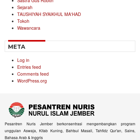
Sastra Gus Robith
Sejarah
TAUSHIYAH SYAIKHUL MA'HAD
Tokoh
Wawancara
META
Log in
Entries feed
Comments feed
WordPress.org
Pesantren Nuris Jember berkonsentrasi mengembangkan program
unggulan Aswaja, Kitab Kuning, Bahtsul Masail, Tahfidz Qur'an, Sains,
Bahasa Arab & Inggris