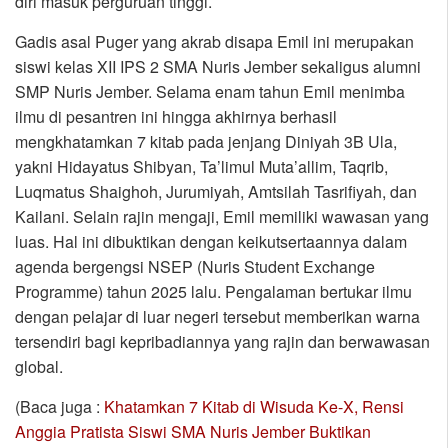
diri masuk perguruan tinggi.
Gadis asal Puger yang akrab disapa Emil ini merupakan
siswi kelas XII IPS 2 SMA Nuris Jember sekaligus alumni
SMP Nuris Jember. Selama enam tahun Emil menimba
ilmu di pesantren ini hingga akhirnya berhasil
mengkhatamkan 7 kitab pada jenjang Diniyah 3B Ula,
yakni Hidayatus Shibyan, Ta’limul Muta’allim, Taqrib,
Luqmatus Shaighoh, Jurumiyah, Amtsilah Tasrifiyah, dan
Kailani. Selain rajin mengaji, Emil memiliki wawasan yang
luas. Hal ini dibuktikan dengan keikutsertaannya dalam
agenda bergengsi NSEP (Nuris Student Exchange
Programme) tahun 2025 lalu. Pengalaman bertukar ilmu
dengan pelajar di luar negeri tersebut memberikan warna
tersendiri bagi kepribadiannya yang rajin dan berwawasan
global.
(Baca juga :
Khatamkan 7 Kitab di Wisuda Ke-X, Rensi
Anggia Pratista Siswi SMA Nuris Jember Buktikan