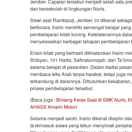
Jember. Capaian tersebut menjadi salah satu p
dan bersekolah di lingkungan Nuris.
Siswi asal Rambipuji, Jember, ini dikenal sebaga
berbicara, Insiro memiliki semangat belajar ya
pembelajaran kitab kuning. Ketelatenannya da
menyelesaikan berbagai tahapan pembelajaran k
Enam kitab yang berhasil dikhatamkan Insiro me
Shibyan, 101 Hadis, Safinatunnajah, dan Ta’limu
selama belajar di pesantren. Dalam tradisi pesa
membaca teks Arab tanpa harakat, tetapi juga me
terkandung di dalamnya. Dibutuhkan kesabaran
proses pembelajaran tersebut.
(Baca juga :
Bintang Kelas Saat di SMK Nuris, K
AHASS Amarin Motor
)
Selama menjadi santri, Insiro dikenal disiplin d
Ia termasuk siswa yang tekun menyimak penjel