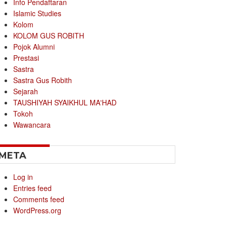
Info Pendaftaran
Islamic Studies
Kolom
KOLOM GUS ROBITH
Pojok Alumni
Prestasi
Sastra
Sastra Gus Robith
Sejarah
TAUSHIYAH SYAIKHUL MA'HAD
Tokoh
Wawancara
META
Log in
Entries feed
Comments feed
WordPress.org