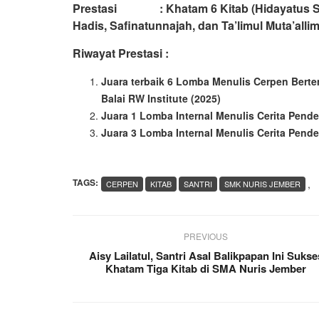
Prestasi : Khatam 6 Kitab (Hidayatus Shi
Hadis, Safinatunnajah, dan Ta’limul Muta’allim
Riwayat Prestasi :
Juara terbaik 6 Lomba Menulis Cerpen Bert
Balai RW Institute (2025)
Juara 1 Lomba Internal Menulis Cerita Pend
Juara 3 Lomba Internal Menulis Cerita Pend
TAGS:
,
CERPEN
KITAB
SANTRI
SMK NURIS JEMBER
PREVIOUS
Aisy Lailatul, Santri Asal Balikpapan Ini Sukse
Khatam Tiga Kitab di SMA Nuris Jember