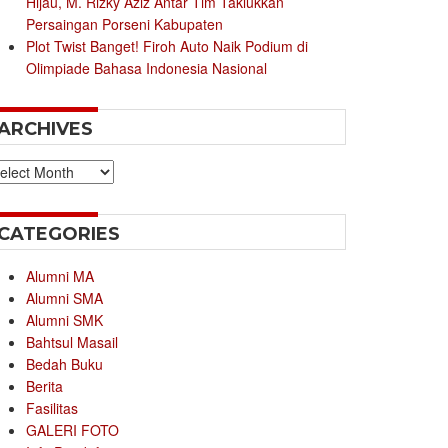
Hijau, M. Rizky Aziz Antar Tim Taklukkan
Persaingan Porseni Kabupaten
Plot Twist Banget! Firoh Auto Naik Podium di
Olimpiade Bahasa Indonesia Nasional
ARCHIVES
chives
CATEGORIES
Alumni MA
Alumni SMA
Alumni SMK
Bahtsul Masail
Bedah Buku
Berita
Fasilitas
GALERI FOTO