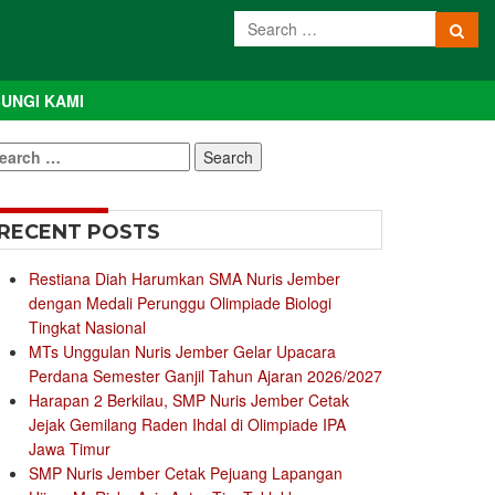
UNGI KAMI
earch
r:
RECENT POSTS
Restiana Diah Harumkan SMA Nuris Jember
dengan Medali Perunggu Olimpiade Biologi
Tingkat Nasional
MTs Unggulan Nuris Jember Gelar Upacara
Perdana Semester Ganjil Tahun Ajaran 2026/2027
Harapan 2 Berkilau, SMP Nuris Jember Cetak
Jejak Gemilang Raden Ihdal di Olimpiade IPA
Jawa Timur
SMP Nuris Jember Cetak Pejuang Lapangan