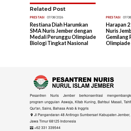
Related Post
PRESTASI
07/08/2026
PRESTASI
07/08
Restiana Diah Harumkan
Harapan 2 
SMA Nuris Jember dengan
Nuris Jemb
Medali Perunggu Olimpiade
Gemilang R
Biologi Tingkat Nasional
Olimpiade
Pesantren Nuris Jember berkonsentrasi mengembangk
program unggulan Aswaja, Kitab Kuning, Bahtsul Masail, Tahf
Qur'an, Sains, Bahasa Arab & Inggris
Jl Pangandaran 48 Antirogo Sumbersari Kabupaten Jember,
Jawa Timur 68125 Indonesia
+62 331 339544