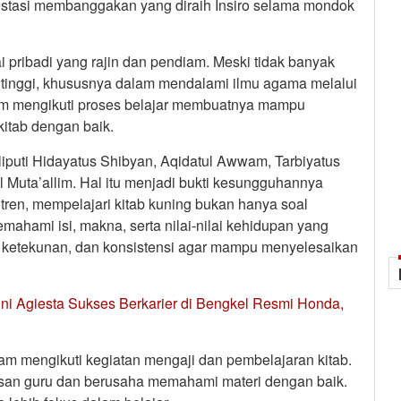
restasi membanggakan yang diraih Insiro selama mondok
i pribadi yang rajin dan pendiam. Meski tidak banyak
ng tinggi, khususnya dalam mendalami ilmu agama melalui
lam mengikuti proses belajar membuatnya mampu
itab dengan baik.
liputi Hidayatus Shibyan, Aqidatul Awwam, Tarbiyatus
l Muta’allim. Hal itu menjadi bukti kesungguhannya
ntren, mempelajari kitab kuning bukan hanya soal
mahami isi, makna, serta nilai-nilai kehidupan yang
, ketekunan, dan konsistensi agar mampu menyelesaikan
ini Agiesta Sukses Berkarier di Bengkel Resmi Honda,
alam mengikuti kegiatan mengaji dan pembelajaran kitab.
asan guru dan berusaha memahami materi dengan baik.