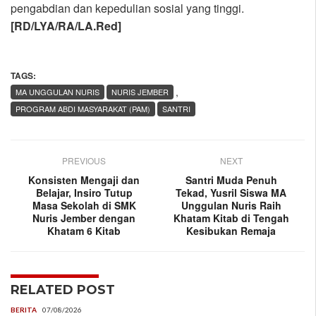
pengabdian dan kepedulian sosial yang tinggi.
[RD/LYA/RA/LA.Red]
TAGS:
,
MA UNGGULAN NURIS
NURIS JEMBER
PROGRAM ABDI MASYARAKAT (PAM)
SANTRI
PREVIOUS
NEXT
Konsisten Mengaji dan
Santri Muda Penuh
Belajar, Insiro Tutup
Tekad, Yusril Siswa MA
Masa Sekolah di SMK
Unggulan Nuris Raih
Nuris Jember dengan
Khatam Kitab di Tengah
Khatam 6 Kitab
Kesibukan Remaja
RELATED POST
BERITA
07/08/2026