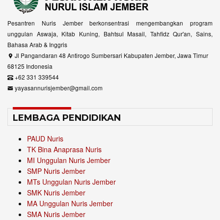
Pesantren Nuris Jember berkonsentrasi mengembangkan program
unggulan Aswaja, Kitab Kuning, Bahtsul Masail, Tahfidz Qur'an, Sains,
Bahasa Arab & Inggris
Jl Pangandaran 48 Antirogo Sumbersari Kabupaten Jember, Jawa Timur
68125 Indonesia
+62 331 339544
yayasannurisjember@gmail.com
LEMBAGA PENDIDIKAN
PAUD Nuris
TK Bina Anaprasa Nuris
MI Unggulan Nuris Jember
SMP Nuris Jember
MTs Unggulan Nuris Jember
SMK Nuris Jember
MA Unggulan Nuris Jember
SMA Nuris Jember