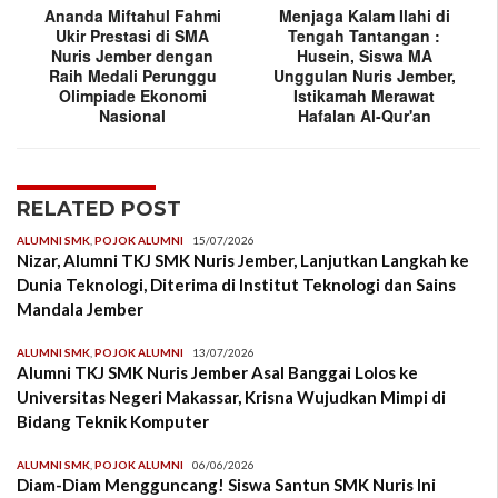
Ananda Miftahul Fahmi
Menjaga Kalam Ilahi di
Ukir Prestasi di SMA
Tengah Tantangan :
Nuris Jember dengan
Husein, Siswa MA
Raih Medali Perunggu
Unggulan Nuris Jember,
Olimpiade Ekonomi
Istikamah Merawat
Nasional
Hafalan Al-Qur'an
RELATED POST
ALUMNI SMK
,
POJOK ALUMNI
15/07/2026
Nizar, Alumni TKJ SMK Nuris Jember, Lanjutkan Langkah ke
Dunia Teknologi, Diterima di Institut Teknologi dan Sains
Mandala Jember
ALUMNI SMK
,
POJOK ALUMNI
13/07/2026
Alumni TKJ SMK Nuris Jember Asal Banggai Lolos ke
Universitas Negeri Makassar, Krisna Wujudkan Mimpi di
Bidang Teknik Komputer
ALUMNI SMK
,
POJOK ALUMNI
06/06/2026
Diam-Diam Mengguncang! Siswa Santun SMK Nuris Ini