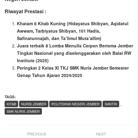
Riwayat Prestasi :
Khatam 6 Kitab Kuning (Hidayatus Shibyan, Aqidatul
Awwam, Tarbiyatus Shibyan, 101 Hadis,
Safinatunnajah, dan Ta’limul Muta’allim)
Juara terbaik 8 Lomba Menulis Cerpen Bertema Jember
Tingkat Nasional yang diselenggarakan oleh Balai RW
Institute (2025)
Peringkat 2 Kelas XI TKJ SMK Nuris Jember Semester
Genap Tahun Ajaran 2024/2025
TAGS:
,
KITAB
NURIS JEMBER
POLITEKNIK NEGERI JEMBER
SANTRI
SMK NURIS JEMBER
PREVIOUS
NEXT