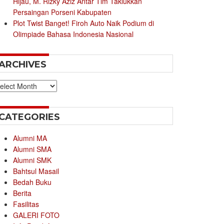
Hijau, M. Rizky Aziz Antar Tim Taklukkan
Persaingan Porseni Kabupaten
Plot Twist Banget! Firoh Auto Naik Podium di
Olimpiade Bahasa Indonesia Nasional
ARCHIVES
chives
CATEGORIES
Alumni MA
Alumni SMA
Alumni SMK
Bahtsul Masail
Bedah Buku
Berita
Fasilitas
GALERI FOTO