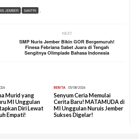
,
IS JEMBER
SANTRI
NEXT
SMP Nuris Jember Bikin GOR Bergemuruh!
s
Finesa Febriana Sabet Juara di Tengah
Sengitnya Olimpiade Bahasa Indonesia
026
BERITA
05/08/2026
a Murid yang
Senyum Ceria Memulai
uru MI Unggulan
Cerita Baru! MATAMUDA di
tapkan Diri Lewat
MI Unggulan Nuruis Jember
uh Empati!
Sukses Digelar!