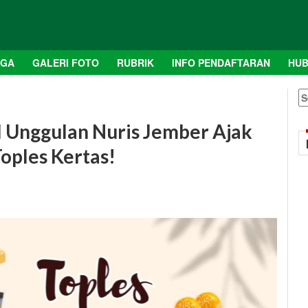
AGA
GALERI FOTO
RUBRIK
INFO PENDAFTARAN
HUB
S
fo
I Unggulan Nuris Jember Ajak
oples Kertas!