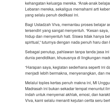
kehangatan keluarga mereka. “Anak-anak bela
Lebaran mereka, sekaligus memahami arti kebe
yang selalu penuh dedikasi ini.
Bagi Ustadzah Viva, memantau proses belajar an
tersendiri yang sangat menyentuh. “Kesan saya,
hidup dan menyentuh hati. Siswa tidak hanya bela
spiritual,” tuturnya dengan nada penuh haru da
Sebagai penutup, pahlawan tanpa tanda jasa ini
dunia pendidikan, khususnya di lingkungan madr
“Harapan saya, kegiatan sederhana seperti ini 
menjadi lebih bermakna, menyenangkan, dan mem
Melalui toples kertas penuh makna ini, MI Ung
Madrasah ini bukan sekadar tempat menuntut il
indah untuk menyemai akhlak, emosi, dan karakt
Viva, kami selalu menanti kejutan cerita seru ber