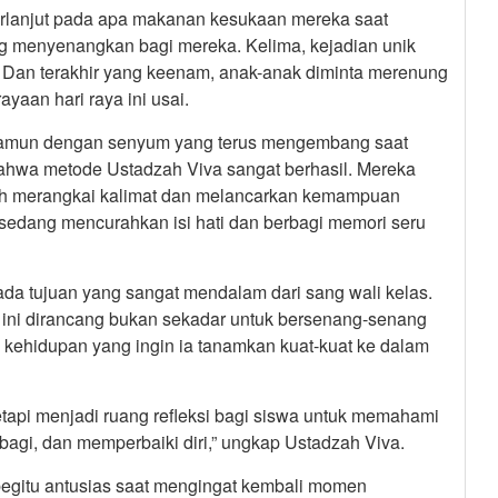
 berlanjut pada apa makanan kesukaan mereka saat
ng menyenangkan bagi mereka. Kelima, kejadian unik
 Dan terakhir yang keenam, anak-anak diminta merenung
yaan hari raya ini usai.
 namun dengan senyum yang terus mengembang saat
ahwa metode Ustadzah Viva sangat berhasil. Mereka
tih merangkai kalimat dan melancarkan kemampuan
i sedang mencurahkan isi hati dan berbagi memori seru
ada tujuan yang sangat mendalam dari sang wali kelas.
ni dirancang bukan sekadar untuk bersenang-senang
ai kehidupan yang ingin ia tanamkan kuat-kuat ke dalam
etapi menjadi ruang refleksi bagi siswa untuk memahami
rbagi, dan memperbaiki diri,” ungkap Ustadzah Viva.
egitu antusias saat mengingat kembali momen