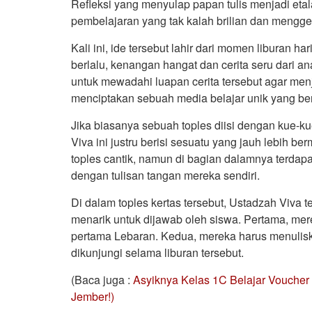
Refleksi yang menyulap papan tulis menjadi eta
pembelajaran yang tak kalah brilian dan mengg
Kali ini, ide tersebut lahir dari momen liburan h
berlalu, kenangan hangat dan cerita seru dari an
untuk mewadahi luapan cerita tersebut agar menj
menciptakan sebuah media belajar unik yang berb
Jika biasanya sebuah toples diisi dengan kue-k
Viva ini justru berisi sesuatu yang jauh lebih 
toples cantik, namun di bagian dalamnya terda
dengan tulisan tangan mereka sendiri.
Di dalam toples kertas tersebut, Ustadzah Viva 
menarik untuk dijawab oleh siswa. Pertama, mer
pertama Lebaran. Kedua, mereka harus menulisk
dikunjungi selama liburan tersebut.
(Baca juga :
Asyiknya Kelas 1C Belajar Voucher
Jember!)