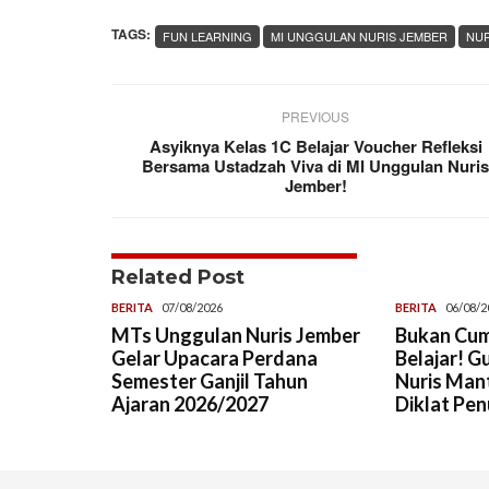
TAGS:
FUN LEARNING
MI UNGGULAN NURIS JEMBER
NUR
PREVIOUS
Asyiknya Kelas 1C Belajar Voucher Refleksi
Bersama Ustadzah Viva di MI Unggulan Nuri
Jember!
Related Post
BERITA
07/08/2026
BERITA
06/08/2
MTs Unggulan Nuris Jember
Bukan Cum
Gelar Upacara Perdana
Belajar! G
Semester Ganjil Tahun
Nuris Man
Ajaran 2026/2027
Diklat Pen