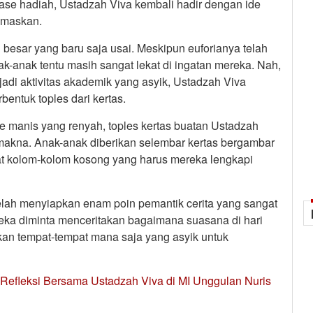
lase hadiah, Ustadzah Viva kembali hadir dengan ide
emaskan.
ari besar yang baru saja usai. Meskipun euforianya telah
ak-anak tentu masih sangat lekat di ingatan mereka. Nah,
adi aktivitas akademik yang asyik, Ustadzah Viva
entuk toples dari kertas.
ue manis yang renyah, toples kertas buatan Ustadzah
bermakna. Anak-anak diberikan selembar kertas bergambar
pat kolom-kolom kosong yang harus mereka lengkapi
telah menyiapkan enam poin pemantik cerita yang sangat
eka diminta menceritakan bagaimana suasana di hari
an tempat-tempat mana saja yang asyik untuk
 Refleksi Bersama Ustadzah Viva di MI Unggulan Nuris