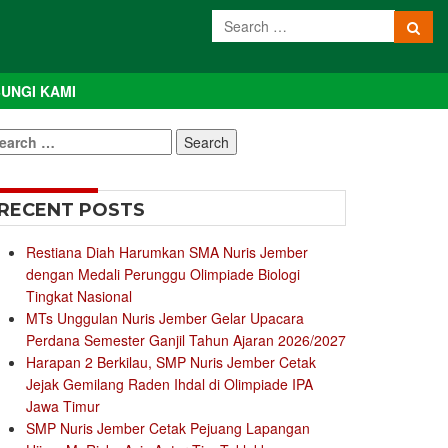
UNGI KAMI
earch
r:
RECENT POSTS
Restiana Diah Harumkan SMA Nuris Jember
dengan Medali Perunggu Olimpiade Biologi
Tingkat Nasional
MTs Unggulan Nuris Jember Gelar Upacara
Perdana Semester Ganjil Tahun Ajaran 2026/2027
Harapan 2 Berkilau, SMP Nuris Jember Cetak
Jejak Gemilang Raden Ihdal di Olimpiade IPA
Jawa Timur
SMP Nuris Jember Cetak Pejuang Lapangan