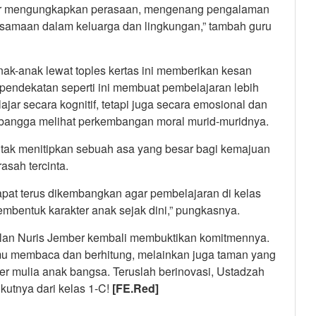
jar mengungkapkan perasaan, mengenang pengalaman
rsamaan dalam keluarga dan lingkungan,” tambah guru
ak-anak lewat toples kertas ini memberikan kesan
 pendekatan seperti ini membuat pembelajaran lebih
jar secara kognitif, tetapi juga secara emosional dan
n bangga melihat perkembangan moral murid-muridnya.
 tak menitipkan sebuah asa yang besar bagi kemajuan
asah tercinta.
dapat terus dikembangkan agar pembelajaran di kelas
bentuk karakter anak sejak dini,” pungkasnya.
gulan Nuris Jember kembali membuktikan komitmennya.
mu membaca dan berhitung, melainkan juga taman yang
er mulia anak bangsa. Teruslah berinovasi, Ustadzah
ikutnya dari kelas 1-C!
[FE.Red]