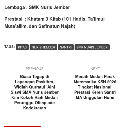
Lembaga : SMK Nuris Jember
Prestasi : Khatam 3 Kitab (101 Hadis, Ta’limul
Muta’allim, dan Safinatun Najah)
TAGS:
,
KITAB
NURIS JEMBER
SANTRI
SMK NURIS JEMBER
PREVIOUS
NEXT
Biasa Tegap di
Meraih Medali Perak
Lapangan Paskibra,
Matematika KSN 2026
Widiah Qurratul 'Aini
Tingkat Nasional,
Siswi SMA Nuris Jember
Prestasi Keren Santri
Kini Kokoh Raih Medali
MA Unggulan Nuris
Perunggu Olimpiade
Kedokteran