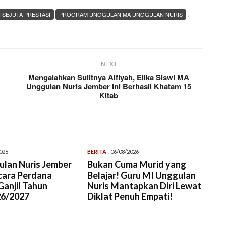
,
SEJUTA PRESTASI
PROGRAM UNGGULAN MA UNGGULAN NURIS
NEXT
Mengalahkan Sulitnya Alfiyah, Elika Siswi MA
Unggulan Nuris Jember Ini Berhasil Khatam 15
Kitab
026
BERITA
06/08/2026
lan Nuris Jember
Bukan Cuma Murid yang
cara Perdana
Belajar! Guru MI Unggulan
anjil Tahun
Nuris Mantapkan Diri Lewat
26/2027
Diklat Penuh Empati!