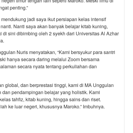
geri timur tengah lain seperti Maroko. Meski ilmu di
gat penting.”
 mendukung jadi saya ikut persiapan kelas intensif
nanti. Nanti saya akan banyak belajar kitab kuning,
di sini dibimbing oleh 2 syekh dari Universitas Al Azhar
a.
ggulan Nuris menyatakan, “Kami bersyukur para santri
eski hanya secara daring melalui Zoom bersama
galaman secara nyata tentang perkuliahan dan
global, dan berprestasi tinggi, kami di MA Unggulan
dan pendampingan belajar yang holistik. Kami
las tahfiz, kitab kuning, hingga sains dan riset.
h ke luar negeri, khususnya Maroko.” Imbuhnya.