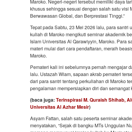
Maroko. Negeri-negeri tersebut memiliki daya ta
khusus sehingga sesuai dengan salah satu visi
Berwawasan Global, dan Berprestasi Tinggi.”
Tepat pada Sabtu, 23 Mei 2026 lalu, para santri 
kuliah di Maroko mengikuti seminar akademik ber
Islam Universitas Al Qarawiyyin, Maroko. Para 
materi mulai dari cara pendaftaran, meraih beasis
Maroko.
Pemateri kali ini sebelumnya pernah mengajar 
lalu. Ustazah Wiam, sapaan akrab pemateri ters
dari para santri tentang perkuliahan di Maroko 
pengalaman mempersiapkan diri dan semangat k
(baca juga:
Terinspirasi M. Quraish Shihab, 
Universitas Al Azhar Mesir
)
Asyam Fattan, salah satu peserta seminar akade
menyatakan, “Sejak di bangku MTs Unggulan Nu