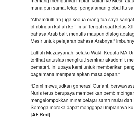
memang mempunyai impian kuliah ke Mesir atau ne
mana pun sama, tetapi pengalaman global itu san
“Alhamdulillah juga kedua orang tua saya sangat
bimbingan kuliah ke Timur Tengah saat kelas XII 
bahasa Arab baik menulis maupun dialog apalagi 
Mesir untuk pelajaran bahasa Arabnya.” Imbuhny
Latifah Muzayyanah, selaku Wakil Kepala MA Un
terlihat antusias mengikuti seminar akademik m
pemateri. Ini upaya kami untuk memberikan pen
bagaimana mempersiapkan masa depan.”
“Demi mewujudkan generasi Qur’ani, berwawasan 
Nuris terus berupaya memberikan pembimbingan 
mengelompokkan minat belajar santri mulai dari ke
Semoga mereka dapat menggapai impiannya kulia
[AF.Red]