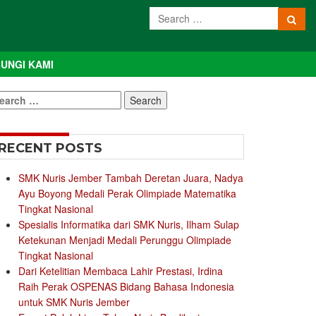
UNGI KAMI
earch
r:
RECENT POSTS
SMK Nuris Jember Tambah Deretan Juara, Nadya
Ayu Boyong Medali Perak Olimpiade Matematika
Tingkat Nasional
Spesialis Informatika dari SMK Nuris, Ilham Sulap
Ketekunan Menjadi Medali Perunggu Olimpiade
Tingkat Nasional
Dari Ketelitian Membaca Lahir Prestasi, Irdina
Raih Perak OSPENAS Bidang Bahasa Indonesia
untuk SMK Nuris Jember