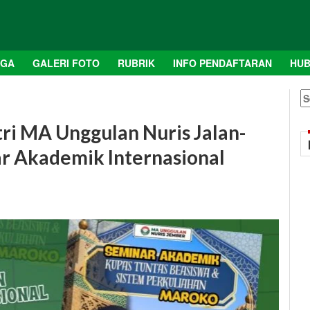
AGA
GALERI FOTO
RUBRIK
INFO PENDAFTARAN
HUB
S
fo
tri MA Unggulan Nuris Jalan-
ar Akademik Internasional