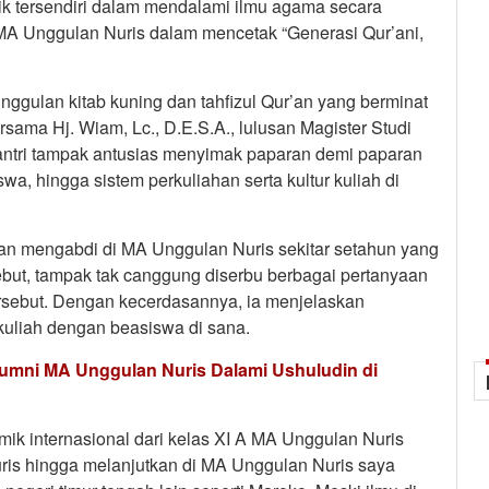
rik tersendiri dalam mendalami ilmu agama secara
 MA Unggulan Nuris dalam mencetak “Generasi Qur’ani,
unggulan kitab kuning dan tahfizul Qur’an yang berminat
sama Hj. Wiam, Lc., D.E.S.A., lulusan Magister Studi
santri tampak antusias menyimak paparan demi paparan
wa, hingga sistem perkuliahan serta kultur kuliah di
dan mengabdi di MA Unggulan Nuris sekitar setahun yang
ebut, tampak tak canggung diserbu berbagai pertanyaan
tersebut. Dengan kecerdasannya, ia menjelaskan
uliah dengan beasiswa di sana.
Alumni MA Unggulan Nuris Dalami Ushuludin di
mik internasional dari kelas XI A MA Unggulan Nuris
ris hingga melanjutkan di MA Unggulan Nuris saya