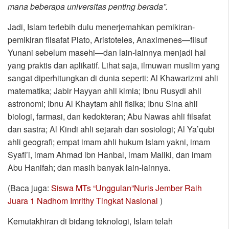
mana beberapa universitas penting berada”.
Jadi, Islam terlebih dulu menerjemahkan pemikiran-
pemikiran filsafat Plato, Aristoteles, Anaximenes—filsuf
Yunani sebelum masehi—dan lain-lainnya menjadi hal
yang praktis dan aplikatif. Lihat saja, ilmuwan muslim yang
sangat diperhitungkan di dunia seperti: Al Khawarizmi ahli
matematika; Jabir Hayyan ahli kimia; Ibnu Rusydi ahli
astronomi; Ibnu Al Khaytam ahli fisika; Ibnu Sina ahli
biologi, farmasi, dan kedokteran; Abu Nawas ahli filsafat
dan sastra; Al Kindi ahli sejarah dan sosiologi; Al Ya’qubi
ahli geografi; empat imam ahli hukum Islam yakni, imam
Syafi’i, imam Ahmad ibn Hanbal, imam Maliki, dan imam
Abu Hanifah; dan masih banyak lain-lainnya.
(Baca juga:
Siswa MTs “Unggulan”Nuris Jember Raih
Juara 1 Nadhom Imrithy Tingkat Nasional
)
Kemutakhiran di bidang teknologi, Islam telah