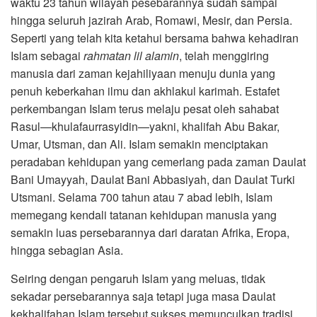
waktu 23 tahun wilayah pesebarannya sudah sampai
hingga seluruh jazirah Arab, Romawi, Mesir, dan Persia.
Seperti yang telah kita ketahui bersama bahwa kehadiran
Islam sebagai
rahmatan lil alamin
, telah menggiring
manusia dari zaman kejahiliyaan menuju dunia yang
penuh keberkahan ilmu dan akhlakul karimah. Estafet
perkembangan Islam terus melaju pesat oleh sahabat
Rasul—khulafaurrasyidin—yakni, khalifah Abu Bakar,
Umar, Utsman, dan Ali. Islam semakin menciptakan
peradaban kehidupan yang cemerlang pada zaman Daulat
Bani Umayyah, Daulat Bani Abbasiyah, dan Daulat Turki
Utsmani. Selama 700 tahun atau 7 abad lebih, Islam
memegang kendali tatanan kehidupan manusia yang
semakin luas persebarannya dari daratan Afrika, Eropa,
hingga sebagian Asia.
Seiring dengan pengaruh Islam yang meluas, tidak
sekadar persebarannya saja tetapi juga masa Daulat
kekhalifahan Islam tersebut sukses memunculkan tradisi