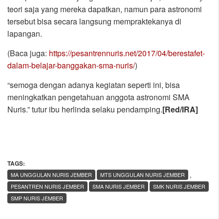
teori saja yang mereka dapatkan, namun para astronomi
tersebut bisa secara langsung mempraktekanya di
lapangan.
(Baca juga:
https://pesantrennuris.net/2017/04/berestafet-
dalam-belajar-banggakan-sma-nuris/
)
“semoga dengan adanya kegiatan seperti ini, bisa
meningkatkan pengetahuan anggota astronomi SMA
Nuris.” tutur ibu herlinda selaku pendamping.
[Red/IRA]
TAGS:
,
MA UNGGULAN NURIS JEMBER
MTS UNGGULAN NURIS JEMBER
PESANTREN NURIS JEMBER
SMA NURIS JEMBER
SMK NURIS JEMBER
SMP NURIS JEMBER