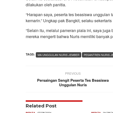
dilakukan oleh panitia.
“Harapan saya, peserta tes beasiswa unggulan t
kemarin.” Ungkap pak Bangkit, selaku sekertari
“Selain itu, melalui pameran piala ini, saya jug
mereka mengerti bahwa Nuris memiliki banyak pre
TAGS:
MA UNGGULAN NURIS JEMBER
PESANTREN NURIS J
PREVIOUS
Persaingan Sengit Peserta Tes Beasiswa
Unggulan Nuris
Related Post
BERITA
07/08/2026
BERITA
06/08/2