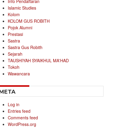
Info Pendaftaran
Islamic Studies
Kolom
KOLOM GUS ROBITH
Pojok Alumni
Prestasi
Sastra
Sastra Gus Robith
Sejarah
TAUSHIYAH SYAIKHUL MA'HAD
Tokoh
Wawancara
META
Log in
Entries feed
Comments feed
WordPress.org