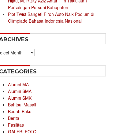
Hijau, M. Rizky Aziz Antar Tim Taklukkan
Persaingan Porseni Kabupaten
Plot Twist Banget! Firoh Auto Naik Podium di
Olimpiade Bahasa Indonesia Nasional
ARCHIVES
chives
CATEGORIES
Alumni MA
Alumni SMA
Alumni SMK
Bahtsul Masail
Bedah Buku
Berita
Fasilitas
GALERI FOTO