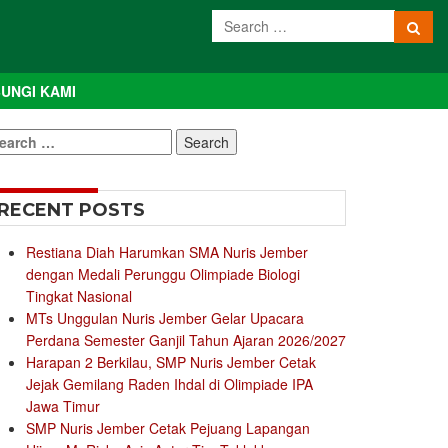
UNGI KAMI
earch
r:
RECENT POSTS
Restiana Diah Harumkan SMA Nuris Jember
dengan Medali Perunggu Olimpiade Biologi
Tingkat Nasional
MTs Unggulan Nuris Jember Gelar Upacara
Perdana Semester Ganjil Tahun Ajaran 2026/2027
Harapan 2 Berkilau, SMP Nuris Jember Cetak
Jejak Gemilang Raden Ihdal di Olimpiade IPA
Jawa Timur
SMP Nuris Jember Cetak Pejuang Lapangan