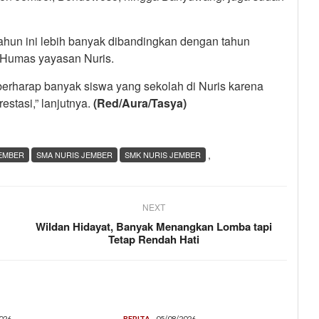
ahun ini lebih banyak dibandingkan dengan tahun
s Humas yayasan Nuris.
a berharap banyak siswa yang sekolah di Nuris karena
stasi,” lanjutnya.
(Red/Aura/Tasya)
,
EMBER
SMA NURIS JEMBER
SMK NURIS JEMBER
NEXT
Wildan Hidayat, Banyak Menangkan Lomba tapi
Tetap Rendah Hati
026
BERITA
05/08/2026