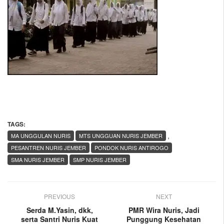
TAGS:
,
MA UNGGULAN NURIS
MTS UNGGUAN NURIS JEMBER
PESANTREN NURIS JEMBER
PONDOK NURIS ANTIROGO
SMA NURIS JEMBER
SMP NURIS JEMBER
PREVIOUS
NEXT
Serda M.Yasin, dkk,
PMR Wira Nuris, Jadi
serta Santri Nuris Kuat
Punggung Kesehatan