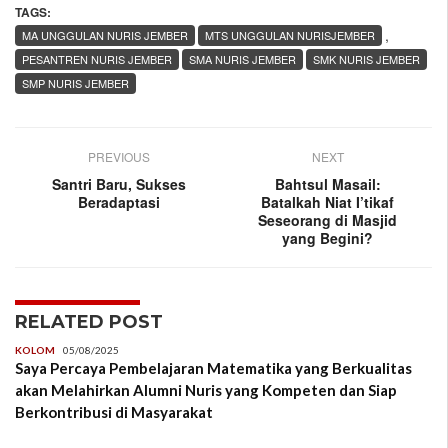
TAGS:
,
MA UNGGULAN NURIS JEMBER
MTS UNGGULAN NURISJEMBER
PESANTREN NURIS JEMBER
SMA NURIS JEMBER
SMK NURIS JEMBER
SMP NURIS JEMBER
PREVIOUS
NEXT
Santri Baru, Sukses
Bahtsul Masail:
Beradaptasi
Batalkah Niat I’tikaf
Seseorang di Masjid
yang Begini?
RELATED POST
KOLOM
05/08/2025
Saya Percaya Pembelajaran Matematika yang Berkualitas
akan Melahirkan Alumni Nuris yang Kompeten dan Siap
Berkontribusi di Masyarakat