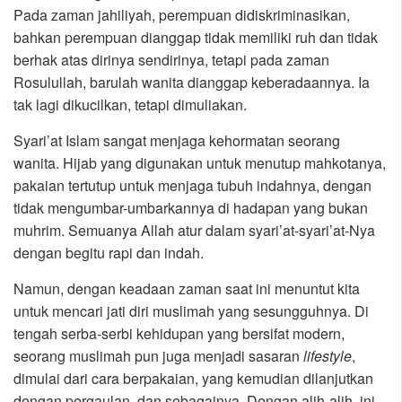
Pada zaman jahiliyah, perempuan didiskriminasikan,
bahkan perempuan dianggap tidak memiliki ruh dan tidak
berhak atas dirinya sendirinya, tetapi pada zaman
Rosulullah, barulah wanita dianggap keberadaannya. Ia
tak lagi dikucilkan, tetapi dimuliakan.
Syari’at Islam sangat menjaga kehormatan seorang
wanita. Hijab yang digunakan untuk menutup mahkotanya,
pakaian tertutup untuk menjaga tubuh indahnya, dengan
tidak mengumbar-umbarkannya di hadapan yang bukan
muhrim. Semuanya Allah atur dalam syari’at-syari’at-Nya
dengan begitu rapi dan indah.
Namun, dengan keadaan zaman saat ini menuntut kita
untuk mencari jati diri muslimah yang sesungguhnya. Di
tengah serba-serbi kehidupan yang bersifat modern,
seorang muslimah pun juga menjadi sasaran
lifestyle
,
dimulai dari cara berpakaian, yang kemudian dilanjutkan
dengan pergaulan, dan sebagainya. Dengan alih-alih, ini