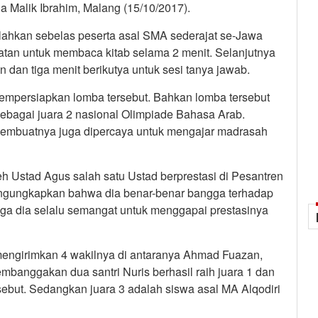
a Malik Ibrahim, Malang (15/10/2017).
kalahkan sebelas peserta asal SMA sederajat se-Jawa
patan untuk membaca kitab selama 2 menit. Selanjutnya
 dan tiga menit berikutya untuk sesi tanya jawab.
empersiapkan lomba tersebut. Bahkan lomba tersebut
ebagai juara 2 nasional Olimpiade Bahasa Arab.
embuatnya juga dipercaya untuk mengajar madrasah
h Ustad Agus salah satu Ustad berprestasi di Pesantren
ngungkapkan bahwa dia benar-benar bangga terhadap
oga dia selalu semangat untuk menggapai prestasinya
mengirimkan 4 wakilnya di antaranya Ahmad Fuazan,
embanggakan dua santri Nuris berhasil raih juara 1 dan
rsebut. Sedangkan juara 3 adalah siswa asal MA Alqodiri