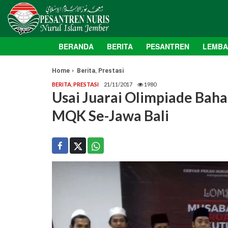
BERANDA
BERITA
PESANTREN
LEMB
,
Home
Berita
Prestasi
BERITA
,
PRESTASI
21/11/2017
1980
Usai Juarai Olimpiade Bahas
MQK Se-Jawa Bali