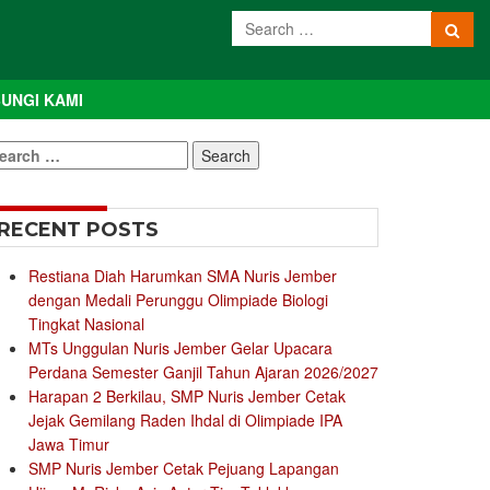
UNGI KAMI
earch
r:
RECENT POSTS
Restiana Diah Harumkan SMA Nuris Jember
dengan Medali Perunggu Olimpiade Biologi
Tingkat Nasional
MTs Unggulan Nuris Jember Gelar Upacara
Perdana Semester Ganjil Tahun Ajaran 2026/2027
Harapan 2 Berkilau, SMP Nuris Jember Cetak
Jejak Gemilang Raden Ihdal di Olimpiade IPA
Jawa Timur
SMP Nuris Jember Cetak Pejuang Lapangan