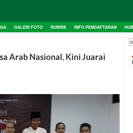
AGA
GALERI FOTO
RUBRIK
INFO PENDAFTARAN
HUB
S
fo
a Arab Nasional, Kini Juarai