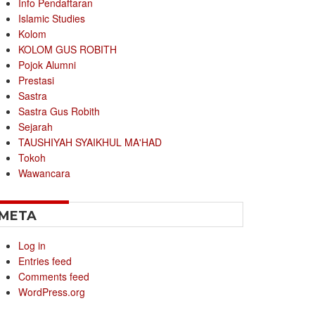
Info Pendaftaran
Islamic Studies
Kolom
KOLOM GUS ROBITH
Pojok Alumni
Prestasi
Sastra
Sastra Gus Robith
Sejarah
TAUSHIYAH SYAIKHUL MA'HAD
Tokoh
Wawancara
META
Log in
Entries feed
Comments feed
WordPress.org