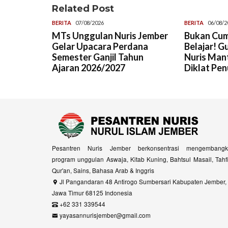
Related Post
BERITA
07/08/2026
BERITA
06/08/2
MTs Unggulan Nuris Jember
Bukan Cum
Gelar Upacara Perdana
Belajar! G
Semester Ganjil Tahun
Nuris Man
Ajaran 2026/2027
Diklat Pen
Pesantren Nuris Jember berkonsentrasi mengembangk
program unggulan Aswaja, Kitab Kuning, Bahtsul Masail, Tahf
Qur'an, Sains, Bahasa Arab & Inggris
Jl Pangandaran 48 Antirogo Sumbersari Kabupaten Jember,
Jawa Timur 68125 Indonesia
+62 331 339544
yayasannurisjember@gmail.com