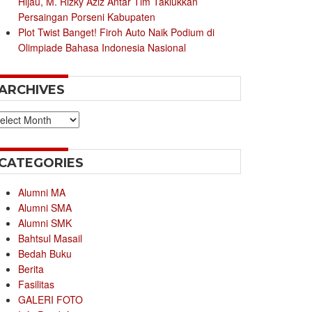
Hijau, M. Rizky Aziz Antar Tim Taklukkan
Persaingan Porseni Kabupaten
Plot Twist Banget! Firoh Auto Naik Podium di
Olimpiade Bahasa Indonesia Nasional
ARCHIVES
chives
CATEGORIES
Alumni MA
Alumni SMA
Alumni SMK
Bahtsul Masail
Bedah Buku
Berita
Fasilitas
GALERI FOTO