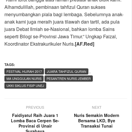
Alhamdulillah, pembinaan tahfizul Quran sukses
menyumbangkan piala bagi lembaga. Sebelumnya anak-
anak kami juga meraih juara tilawah dan tartil, ada pula
juara Debat Ilmiah se-Nasional, bahkan lomba Sains
seperti Bilogi se-Provinsi Jawa Timur.” Ungkap Faizal,
Koordinator Ekstrakurikuler Nuris.
[AF.Red]
TAGS:
,
FESTIVAL HIJRAH 2017
JUARA TAHFIZUL QURAN
MA UNGGULAN NURIS
PESANTREN NURIS JEMBER
UKKI SIKLUS FISIP UNEJ
PREVIOUS
NEXT
Faidiyatul Raih Juara 1
Nuris Semakin Modern
Lomba Baca Cerpen Se-
Bersama LKD, Bye
Provinsi di Unair
Transaksi Tunai
Surabaya