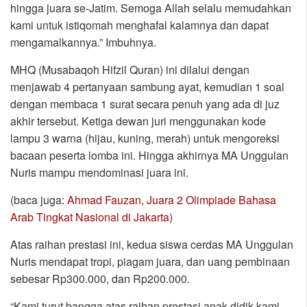
hingga juara se-Jatim. Semoga Allah selalu memudahkan
kami untuk istiqomah menghafal kalamnya dan dapat
mengamalkannya.” Imbuhnya.
MHQ (Musabaqoh Hifzil Quran) ini dilalui dengan
menjawab 4 pertanyaan sambung ayat, kemudian 1 soal
dengan membaca 1 surat secara penuh yang ada di juz
akhir tersebut. Ketiga dewan juri menggunakan kode
lampu 3 warna (hijau, kuning, merah) untuk mengoreksi
bacaan peserta lomba ini. Hingga akhirnya MA Unggulan
Nuris mampu mendominasi juara ini.
(baca juga:
Ahmad Fauzan, Juara 2 Olimpiade Bahasa
Arab Tingkat Nasional di Jakarta
)
Atas raihan prestasi ini, kedua siswa cerdas MA Unggulan
Nuris mendapat tropi, piagam juara, dan uang pembinaan
sebesar Rp300.000, dan Rp200.000.
“Kami turut bangga atas raihan prestasi anak didik kami.