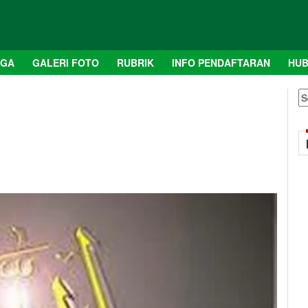
AGA
GALERI FOTO
RUBRIK
INFO PENDAFTARAN
HUB
S
fo