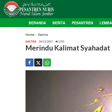
BERANDA
BERITA
PESANTREN
LEMB
Home
Sastra
SASTRA
24/12/2017
1351
Merindu Kalimat Syahadat