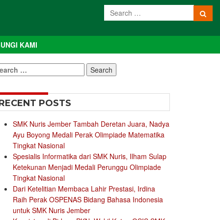
UNGI KAMI
earch
r:
RECENT POSTS
SMK Nuris Jember Tambah Deretan Juara, Nadya
Ayu Boyong Medali Perak Olimpiade Matematika
Tingkat Nasional
Spesialis Informatika dari SMK Nuris, Ilham Sulap
Ketekunan Menjadi Medali Perunggu Olimpiade
Tingkat Nasional
Dari Ketelitian Membaca Lahir Prestasi, Irdina
Raih Perak OSPENAS Bidang Bahasa Indonesia
untuk SMK Nuris Jember