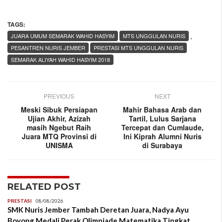
TAGS:
,
JUARA UMUM SEMARAK WAHID HASYIM
MTS UNGGULAN NURIS
PESANTREN NURIS JEMBER
PRESTASI MTS UNGGULAN NURIS
SEMARAK ALIYAH WAHID HASYIM 2018
PREVIOUS
NEXT
Meski Sibuk Persiapan
Mahir Bahasa Arab dan
Ujian Akhir, Azizah
Tartil, Lulus Sarjana
masih Ngebut Raih
Tercepat dan Cumlaude,
Juara MTQ Provinsi di
Ini Kiprah Alumni Nuris
UNISMA
di Surabaya
RELATED POST
PRESTASI
08/08/2026
SMK Nuris Jember Tambah Deretan Juara, Nadya Ayu
Boyong Medali Perak Olimpiade Matematika Tingkat