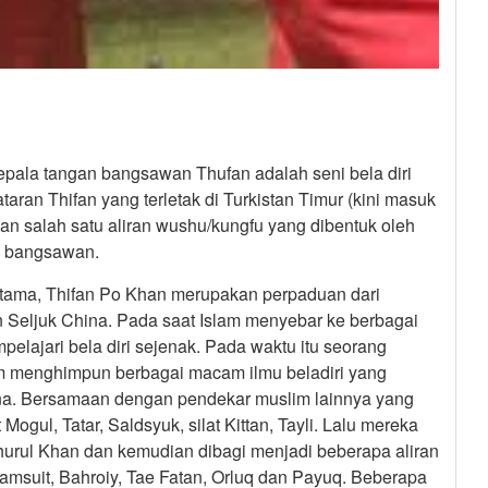
epala tangan bangsawan Thufan adalah seni bela diri
ran Thifan yang terletak di Turkistan Timur (kini masuk
n salah satu aliran wushu/kungfu yang dibentuk oleh
n bangsawan.
ertama, Thifan Po Khan merupakan perpaduan dari
n Seljuk China. Pada saat Islam menyebar ke berbagai
elajari bela diri sejenak. Pada waktu itu seorang
m menghimpun berbagai macam ilmu beladiri yang
hina. Bersamaan dengan pendekar muslim lainnya yang
 Mogul, Tatar, Saldsyuk, silat Kittan, Tayli. Lalu mereka
urul Khan dan kemudian dibagi menjadi beberapa aliran
Namsuit, Bahroiy, Tae Fatan, Orluq dan Payuq. Beberapa