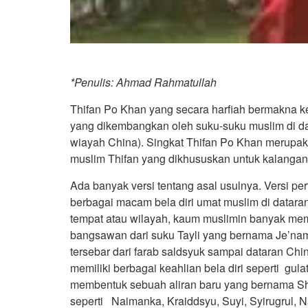
*Penulis: Ahmad Rahmatullah
Thifan Po Khan yang secara harfiah bermakna k
yang dikembangkan oleh suku-suku muslim di data
wiayah China). Singkat Thifan Po Khan merupaka
muslim Thifan yang dikhususkan untuk kalanga
Ada banyak versi tentang asal usulnya. Versi p
berbagai macam bela diri umat muslim di datara
tempat atau wilayah, kaum muslimin banyak memp
bangsawan dari suku Tayli yang bernama Je’na
tersebar dari farab saldsyuk sampai dataran C
memiliki berbagai keahlian bela diri seperti gulat
membentuk sebuah aliran baru yang bernama Sh
seperti Naimanka, Kraiddsyu, Suyi, Syirugrul, 