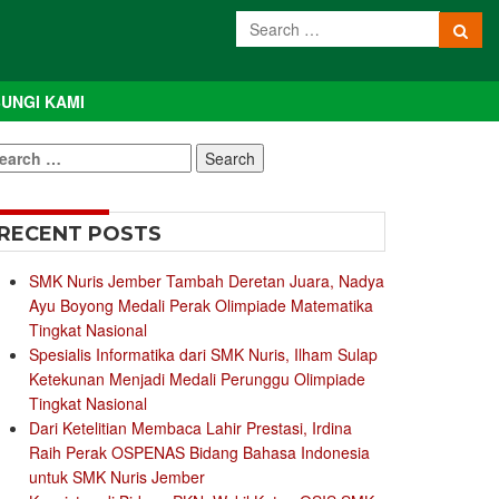
UNGI KAMI
earch
r:
RECENT POSTS
SMK Nuris Jember Tambah Deretan Juara, Nadya
Ayu Boyong Medali Perak Olimpiade Matematika
Tingkat Nasional
Spesialis Informatika dari SMK Nuris, Ilham Sulap
Ketekunan Menjadi Medali Perunggu Olimpiade
Tingkat Nasional
Dari Ketelitian Membaca Lahir Prestasi, Irdina
Raih Perak OSPENAS Bidang Bahasa Indonesia
untuk SMK Nuris Jember