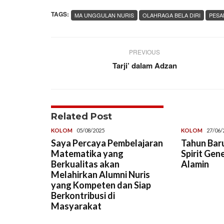
TAGS:
MA UNGGULAN NURIS
OLAHRAGA BELA DIRI
PESA
PREVIOUS
Tarji’ dalam Adzan
Related Post
KOLOM
05/08/2025
KOLOM
27/06/
Saya Percaya Pembelajaran
Tahun Baru
Matematika yang
Spirit Gen
Berkualitas akan
Alamin
Melahirkan Alumni Nuris
yang Kompeten dan Siap
Berkontribusi di
Masyarakat