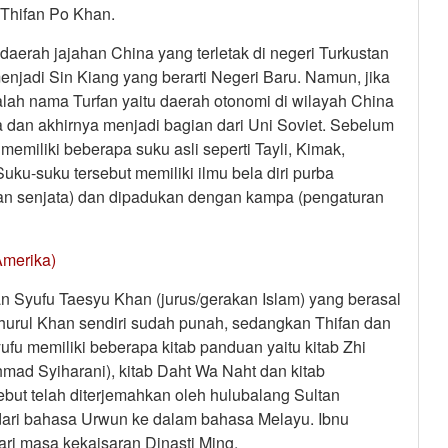
a Thifan Po Khan.
daerah jajahan China yang terletak di negeri Turkustan
jadi Sin Kiang yang berarti Negeri Baru. Namun, jika
alah nama Turfan yaitu daerah otonomi di wilayah China
ia dan akhirnya menjadi bagian dari Uni Soviet. Sebelum
memiliki beberapa suku asli seperti Tayli, Kimak,
uku-suku tersebut memiliki ilmu bela diri purba
inan senjata) dan dipadukan dengan kampa (pengaturan
Amerika)
 Syufu Taesyu Khan (jurus/gerakan Islam) yang berasal
 Shurul Khan sendiri sudah punah, sedangkan Thifan dan
ufu memiliki beberapa kitab panduan yaitu kitab Zhi
Ahmad Syiharani), kitab Daht Wa Naht dan kitab
sebut telah diterjemahkan oleh hulubalang Sultan
ari bahasa Urwun ke dalam bahasa Melayu. Ibnu
ri masa kekaisaran Dinasti Ming.