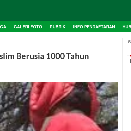
AGA
GALERI FOTO
RUBRIK
INFO PENDAFTARAN
HUB
S
fo
slim Berusia 1000 Tahun