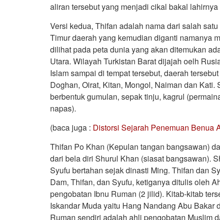
aliran tersebut yang menjadi cikal bakal lahirny
Versi kedua, Thifan adalah nama dari salah satu 
Timur daerah yang kemudian diganti namanya men
dilihat pada peta dunia yang akan ditemukan ad
Utara. Wilayah Turkistan Barat dijajah oelh Rus
Islam sampai di tempat tersebut, daerah tersebut 
Doghan, Oirat, Kitan, Mongol, Naiman dan Kati. S
berbentuk gumulan, sepak tinju, kagrul (perma
napas).
(baca juga :
Distorsi Sejarah Penemuan Benua 
Thifan Po Khan (Kepulan tangan bangsawan) dan
dari bela diri Shurul Khan (siasat bangsawan).
Syufu bertahan sejak dinasti Ming. Thifan dan Sy
Dam, Thifan, dan Syufu, ketiganya ditulis oleh 
pengobatan Ibnu Ruman (2 jilid). Kitab-kitab ter
Iskandar Muda yaitu Hang Nandang Abu Bakar d
Ruman sendiri adalah ahli pengobatan Muslim da