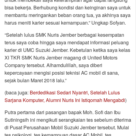
bisa bekerja. Berhubung kondisi dan keinginan saya untuk
membantu meringankan beban orang tua, ya akhinya saya
harus meniti karier sesuai kemampuan.” Ungkap Sofyan.
“Setelah lulus SMK Nuris Jember berbagai kesempatan
terus saya coba hingga saya mendapat informasi peluang
karier di UMC Suzuki Jember. Kebetulan ketika saya kelas
XI TKR SMK Nuris Jember magang di United Motors
Company tersebut. Alhamdulillah, saya diberi
kepercayaan mengisi posisi teknisi AC mobil di sana,
sejak bulan Maret 2018 lalu.”
(baca juga:
Berdedikasi Sedari Nyantri, Setelah Lulus
Sarjana Komputer, Alumni Nuris Ini Istiqomah Mengabdi
)
Putra pertama dari pasangan bapak Moh. Sofi dan Ibu
Sutiningsih ini mengikuti serangkaian tes sebelum diterima
di Pusat Perusahaan Mobil Suzuki Jember tersebut. Mulai
tes psikologi, tes kemampuan dasar AC Mobil, tes