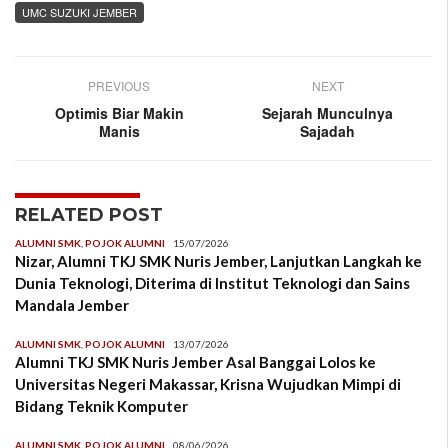
UMC SUZUKI JEMBER
PREVIOUS
NEXT
Optimis Biar Makin
Sejarah Munculnya
Manis
Sajadah
RELATED POST
ALUMNI SMK
,
POJOK ALUMNI
15/07/2026
Nizar, Alumni TKJ SMK Nuris Jember, Lanjutkan Langkah ke
Dunia Teknologi, Diterima di Institut Teknologi dan Sains
Mandala Jember
ALUMNI SMK
,
POJOK ALUMNI
13/07/2026
Alumni TKJ SMK Nuris Jember Asal Banggai Lolos ke
Universitas Negeri Makassar, Krisna Wujudkan Mimpi di
Bidang Teknik Komputer
ALUMNI SMK
,
POJOK ALUMNI
08/06/2026