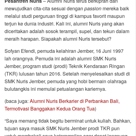
Pesantren Nuris
– Alumni Nuris terus berkiprah dan
mewujudkan cita-cita sesuai dengan
passion
mereka baik
melalui studi perguruan tinggi di kampus favorit maupun
terjun ke dunia industri. Kali ini, alumni Nuris yang akan
diceritakan adalah sosok terampil, supel, dan tekun dalam
meraih harapan. Siapakah alumni Nuris tersebut?
Sofyan Efendi, pemuda kelahiran Jember, 16 Juni 1997
lah orangnya. Pemuda ini adalah alumni SMK Nuris
Jember, program studi (prodi) Teknik Kendaraan Ringan
(TKR) lulusan tahun 2016. Setelah menyelesaikan studi di
SMK Nuris Jember, pemuda yang hobi bermain olahraga
bulutangkis ini memulai petualangan kariernya.
(baca juga:
Alumni Nuris Berkarier di Perbankan Bali,
Termotivasi Banggakan Kedua Orang Tua
)
“Saya memang tidak begitu berminat untuk kuliah. Bahkan,
tujuan saya masuk SMK Nuris Jember prodi TKR pun
untuk membekali saya keterampilan agar dapat langsung