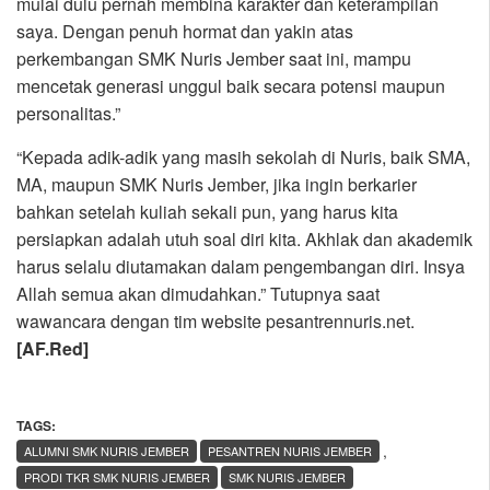
mulai dulu pernah membina karakter dan keterampilan
saya. Dengan penuh hormat dan yakin atas
perkembangan SMK Nuris Jember saat ini, mampu
mencetak generasi unggul baik secara potensi maupun
personalitas.”
“Kepada adik-adik yang masih sekolah di Nuris, baik SMA,
MA, maupun SMK Nuris Jember, jika ingin berkarier
bahkan setelah kuliah sekali pun, yang harus kita
persiapkan adalah utuh soal diri kita. Akhlak dan akademik
harus selalu diutamakan dalam pengembangan diri. Insya
Allah semua akan dimudahkan.” Tutupnya saat
wawancara dengan tim website pesantrennuris.net.
[AF.Red]
TAGS:
,
ALUMNI SMK NURIS JEMBER
PESANTREN NURIS JEMBER
PRODI TKR SMK NURIS JEMBER
SMK NURIS JEMBER