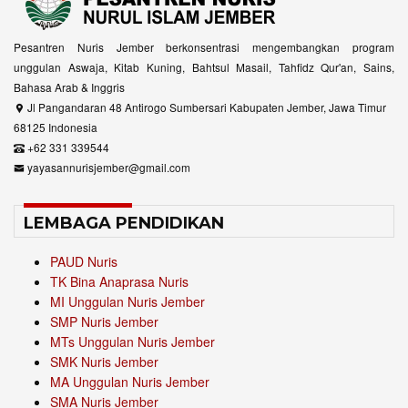
Pesantren Nuris Jember berkonsentrasi mengembangkan program
unggulan Aswaja, Kitab Kuning, Bahtsul Masail, Tahfidz Qur'an, Sains,
Bahasa Arab & Inggris
Jl Pangandaran 48 Antirogo Sumbersari Kabupaten Jember, Jawa Timur
68125 Indonesia
+62 331 339544
yayasannurisjember@gmail.com
LEMBAGA PENDIDIKAN
PAUD Nuris
TK Bina Anaprasa Nuris
MI Unggulan Nuris Jember
SMP Nuris Jember
MTs Unggulan Nuris Jember
SMK Nuris Jember
MA Unggulan Nuris Jember
SMA Nuris Jember