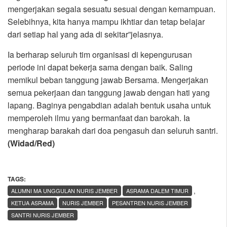
mengerjakan segala sesuatu sesuai dengan kemampuan.
Selebihnya, kita hanya mampu ikhtiar dan tetap belajar
dari setiap hal yang ada di sekitar”jelasnya.
Ia berharap seluruh tim organisasi di kepengurusan
periode ini dapat bekerja sama dengan baik. Saling
memikul beban tanggung jawab Bersama. Mengerjakan
semua pekerjaan dan tanggung jawab dengan hati yang
lapang. Baginya pengabdian adalah bentuk usaha untuk
memperoleh ilmu yang bermanfaat dan barokah. Ia
mengharap barakah dari doa pengasuh dan seluruh santri.
(Widad/Red)
TAGS:
,
ALUMNI MA UNGGULAN NURIS JEMBER
ASRAMA DALEM TIMUR
KETUA ASRAMA
NURIS JEMBER
PESANTREN NURIS JEMBER
SANTRI NURIS JEMBER