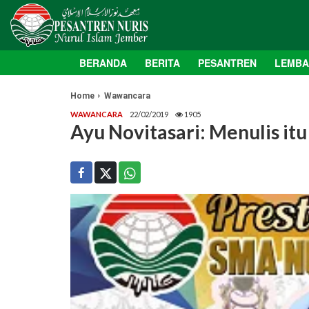
BERANDA
BERITA
PESANTREN
LEMB
Home
Wawancara
WAWANCARA
22/02/2019
1905
Ayu Novitasari: Menulis it