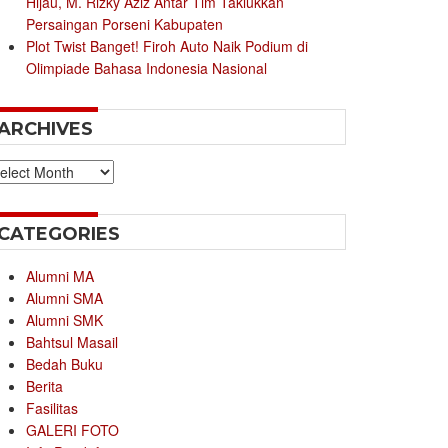
Hijau, M. Rizky Aziz Antar Tim Taklukkan
Persaingan Porseni Kabupaten
Plot Twist Banget! Firoh Auto Naik Podium di
Olimpiade Bahasa Indonesia Nasional
ARCHIVES
chives
CATEGORIES
Alumni MA
Alumni SMA
Alumni SMK
Bahtsul Masail
Bedah Buku
Berita
Fasilitas
GALERI FOTO