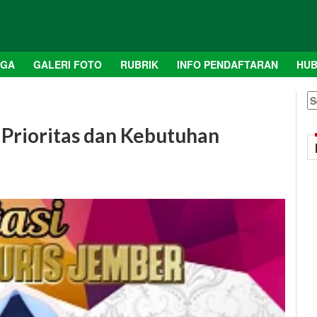
AGA
GALERI FOTO
RUBRIK
INFO PENDAFTARAN
HUB
S
fo
u Prioritas dan Kebutuhan