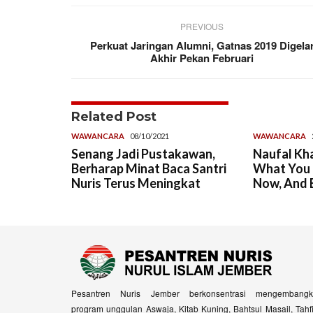
PREVIOUS
Perkuat Jaringan Alumni, Gatnas 2019 Digela
Akhir Pekan Februari
Related Post
WAWANCARA
08/10/2021
WAWANCARA
Senang Jadi Pustakawan,
Naufal Kha
Berharap Minat Baca Santri
What You 
Nuris Terus Meningkat
Now, And B
Pesantren Nuris Jember berkonsentrasi mengembangk
program unggulan Aswaja, Kitab Kuning, Bahtsul Masail, Tahf