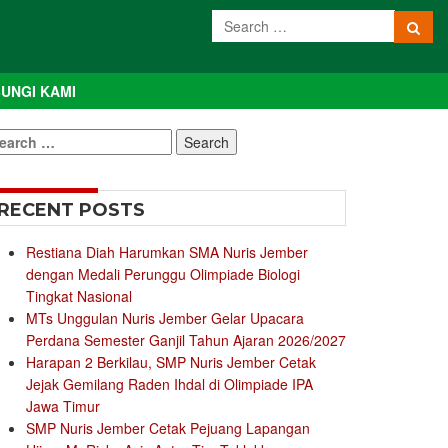
UNGI KAMI
earch
r:
RECENT POSTS
Restiana Diah Harumkan SMA Nuris Jember
dengan Medali Perunggu Olimpiade Biologi
Tingkat Nasional
MTs Unggulan Nuris Jember Gelar Upacara
Perdana Semester Ganjil Tahun Ajaran 2026/2027
Harapan 2 Berkilau, SMP Nuris Jember Cetak
Jejak Gemilang Raden Ihdal di Olimpiade IPA
Jawa Timur
SMP Nuris Jember Cetak Pejuang Lapangan