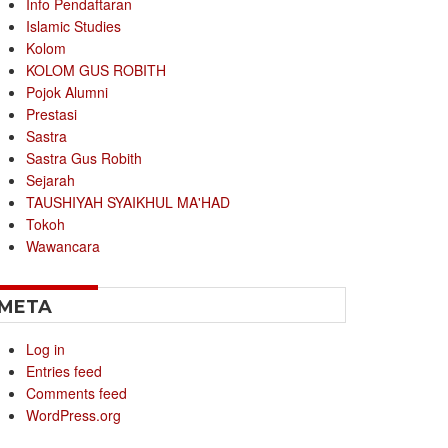
Info Pendaftaran
Islamic Studies
Kolom
KOLOM GUS ROBITH
Pojok Alumni
Prestasi
Sastra
Sastra Gus Robith
Sejarah
TAUSHIYAH SYAIKHUL MA'HAD
Tokoh
Wawancara
META
Log in
Entries feed
Comments feed
WordPress.org