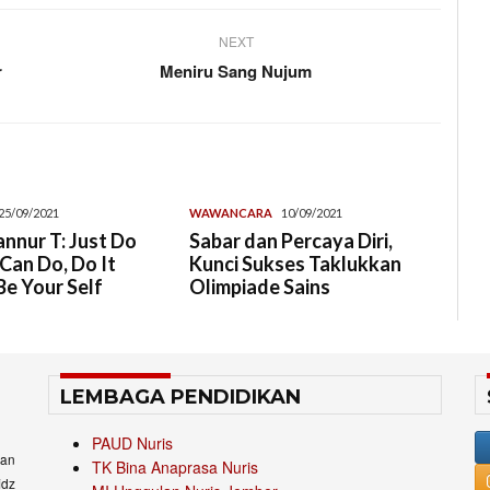
NEXT
r
Meniru Sang Nujum
25/09/2021
WAWANCARA
10/09/2021
nnur T: Just Do
Sabar dan Percaya Diri,
Can Do, Do It
Kunci Sukses Taklukkan
e Your Self
Olimpiade Sains
LEMBAGA PENDIDIKAN
PAUD Nuris
an
TK Bina Anaprasa Nuris
idz