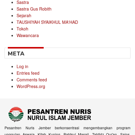
Sastra
Sastra Gus Robith
Sejarah
TAUSHIYAH SYAIKHUL MA'HAD
Tokoh
Wawancara
META
Log in
Entries feed
Comments feed
WordPress.org
Pesantren Nuris Jember berkonsentrasi mengembangkan program
unggulan Aswaja, Kitab Kuning, Bahtsul Masail, Tahfidz Qur'an, Sains,