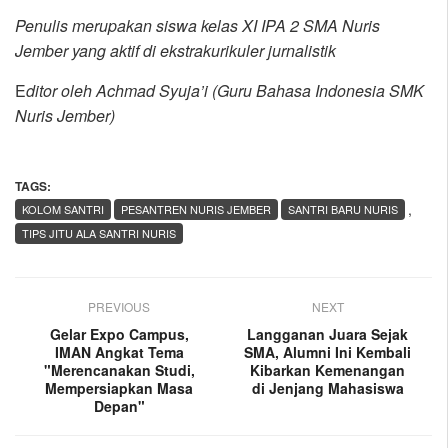
Penulis merupakan siswa kelas XI IPA 2 SMA Nuris
Jember yang aktif di ekstrakurikuler jurnalistik
E
ditor oleh Achmad Syuja’i (Guru Bahasa Indonesia SMK
Nuris Jember)
TAGS:
,
KOLOM SANTRI
PESANTREN NURIS JEMBER
SANTRI BARU NURIS
TIPS JITU ALA SANTRI NURIS
PREVIOUS
NEXT
Gelar Expo Campus,
Langganan Juara Sejak
IMAN Angkat Tema
SMA, Alumni Ini Kembali
"Merencanakan Studi,
Kibarkan Kemenangan
Mempersiapkan Masa
di Jenjang Mahasiswa
Depan"