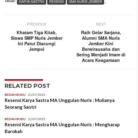
TAGS:
,
KARYA SASTRA
RESENSI
SMA NURIS JEMBER
PREVIOUS
NEXT
Khatam Tiga Kitab,
Raih Gelar Sarjana,
Siswa SMP Nuris Jember
Alumni SMA Nuris
Ini Patut Diacungi
Jember Kini
Jempol
Berwirausaha dan
Sering Menjadi Imam di
Acara Keagamaan
RELATED POST
BEDAH BUKU
21/07/2025
Resensi Karya Sastra MA Unggulan Nuris : Mulianya
Seorang Santri
BEDAH BUKU
21/07/2025
Resensi Karya Sastra MA Unggulan Nuris : Mengharap
Barokah