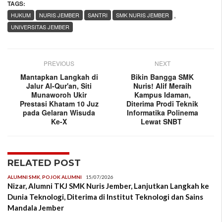
TAGS:
,
HUKUM
NURIS JEMBER
SANTRI
SMK NURIS JEMBER
UNIVERSITAS JEMBER
PREVIOUS
NEXT
Mantapkan Langkah di
Bikin Bangga SMK
Jalur Al-Qur'an, Siti
Nuris! Alif Meraih
Munaworoh Ukir
Kampus Idaman,
Prestasi Khatam 10 Juz
Diterima Prodi Teknik
pada Gelaran Wisuda
Informatika Polinema
Ke-X
Lewat SNBT
RELATED POST
ALUMNI SMK
,
POJOK ALUMNI
15/07/2026
Nizar, Alumni TKJ SMK Nuris Jember, Lanjutkan Langkah ke
Dunia Teknologi, Diterima di Institut Teknologi dan Sains
Mandala Jember